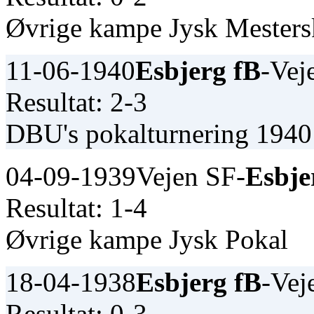
Øvrige kampe Jysk Mester
11-06-1940
Esbjerg fB
-Vej
Resultat: 2-3
DBU's pokalturnering 1940
04-09-1939
Vejen SF-
Esbje
Resultat: 1-4
Øvrige kampe Jysk Pokal
18-04-1938
Esbjerg fB
-Vej
Resultat: 0-3