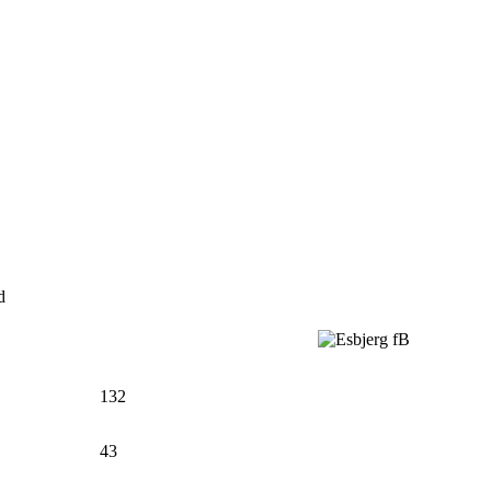
d
132
43