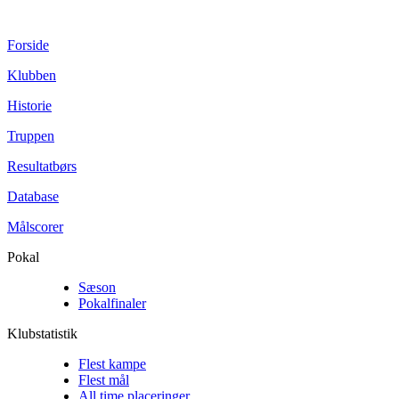
Forside
Klubben
Historie
Truppen
Resultatbørs
Database
Målscorer
Pokal
Sæson
Pokalfinaler
Klubstatistik
Flest kampe
Flest mål
All time placeringer