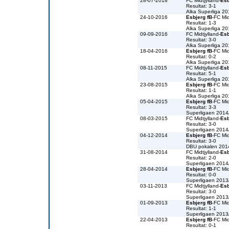
28-07-2018
FC Midtjylland-
Esb
Resultat: 3-1
Alka Superliga 2
24-10-2016
Esbjerg fB
-FC Mid
Resultat: 1-3
Alka Superliga 2
09-09-2016
FC Midtjylland-
Esb
Resultat: 3-0
Alka Superliga 2
18-04-2016
Esbjerg fB
-FC Mid
Resultat: 0-2
Alka Superliga 2
08-11-2015
FC Midtjylland-
Esb
Resultat: 5-1
Alka Superliga 2
23-08-2015
Esbjerg fB
-FC Mid
Resultat: 1-1
Alka Superliga 2
05-04-2015
Esbjerg fB
-FC Mid
Resultat: 3-3
Superligaen 2014
08-03-2015
FC Midtjylland-
Esb
Resultat: 3-0
Superligaen 2014
04-12-2014
Esbjerg fB
-FC Mid
Resultat: 3-0
DBU pokalen 201
31-08-2014
FC Midtjylland-
Esb
Resultat: 2-0
Superligaen 2014
28-04-2014
Esbjerg fB
-FC Mid
Resultat: 0-0
Superligaen 2013
03-11-2013
FC Midtjylland-
Esb
Resultat: 3-0
Superligaen 2013
01-09-2013
Esbjerg fB
-FC Mid
Resultat: 1-1
Superligaen 2013
22-04-2013
Esbjerg fB
-FC Mid
Resultat: 0-1