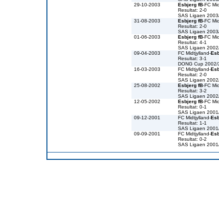
29-10-2003
Esbjerg fB
-FC Mid
Resultat: 2-0
SAS Ligaen 2003
31-08-2003
Esbjerg fB
-FC Mid
Resultat: 2-0
SAS Ligaen 2003
01-06-2003
Esbjerg fB
-FC Mid
Resultat: 4-1
SAS Ligaen 2002
09-04-2003
FC Midtjylland-
Esb
Resultat: 3-1
DONG Cup 2002/
16-03-2003
FC Midtjylland-
Esb
Resultat: 2-0
SAS Ligaen 2002
25-08-2002
Esbjerg fB
-FC Mid
Resultat: 3-2
SAS Ligaen 2002
12-05-2002
Esbjerg fB
-FC Mid
Resultat: 0-1
SAS Ligaen 2001
09-12-2001
FC Midtjylland-
Esb
Resultat: 1-1
SAS Ligaen 2001
09-09-2001
FC Midtjylland-
Esb
Resultat: 0-2
SAS Ligaen 2001