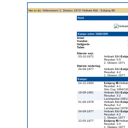
Forside
Klubben
Historie
Truppen
Resultatbørs
Database
Målsc
Her er du:
Velkommen/
2. Division 1972/
Holbæk B&I - Esbjerg fB/
Hold
Kampe siden 1928/1929:
Antal:
Vundne:
Uafgjorte:
Tabte:
Største sejr:
03-10-1971
Holbæk B&I-
Esbje
Resultat: 0-5
2. Division 1971
Største nederlag:
04-09-1977
Holbæk B&I-
Esbje
Resultat: 4-2
1. Division 1977
Kampe:
04-10-1994
Esbjerg fB
-Holbæ
Resultat: 4-1
Giro Cup 1994/1
19-08-1981
Holbæk B&I-
Esbje
Resultat: 3-2
Landspokal 1981
01-08-1978
Holbæk B&I-
Esbje
Resultat: 3-2
Landspokal 1978
04-09-1977
Holbæk B&I-
Esbje
Resultat: 4-2
1. Division 1977
22-05-1977
Esbjerg fB
-Holbæ
Resultat: 2-0
1. Division 1977