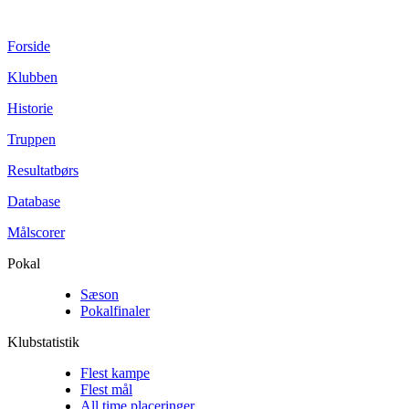
Forside
Klubben
Historie
Truppen
Resultatbørs
Database
Målscorer
Pokal
Sæson
Pokalfinaler
Klubstatistik
Flest kampe
Flest mål
All time placeringer