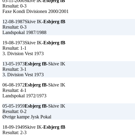
05-11-2000
Skive IK-
Esbjerg fB
Resultat: 0-3
Faxe Kondi Divisionen 2000/2001
12-08-1987
Skive IK-
Esbjerg fB
Resultat: 0-3
Landspokal 1987/1988
19-08-1973
Skive IK-
Esbjerg fB
Resultat: 1-1
3. Division Vest 1973
13-05-1973
Esbjerg fB
-Skive IK
Resultat: 3-1
3. Division Vest 1973
06-08-1972
Esbjerg fB
-Skive IK
Resultat: 4-1
Landspokal 1972/1973
05-05-1959
Esbjerg fB
-Skive IK
Resultat: 0-2
Øvrige kampe Jysk Pokal
18-09-1949
Skive IK-
Esbjerg fB
Resultat: 2-3