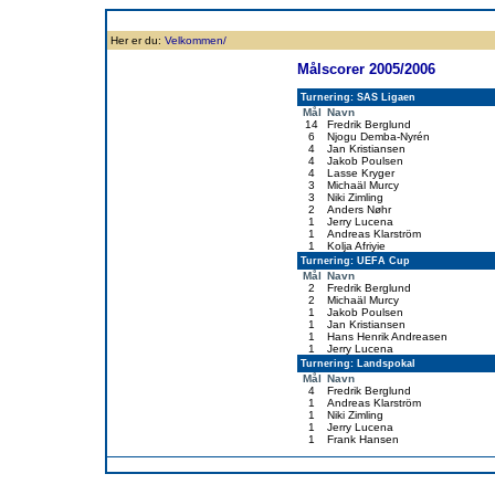
Forside
Klubben
Historie
Truppen
Resultatbørs
Database
Målsc
Her er du:
Velkommen/
Målscorer 2005/2006
Turnering: SAS Ligaen
Mål
Navn
14
Fredrik Berglund
6
Njogu Demba-Nyrén
4
Jan Kristiansen
4
Jakob Poulsen
4
Lasse Kryger
3
Michaäl Murcy
3
Niki Zimling
2
Anders Nøhr
1
Jerry Lucena
1
Andreas Klarström
1
Kolja Afriyie
Turnering: UEFA Cup
Mål
Navn
2
Fredrik Berglund
2
Michaäl Murcy
1
Jakob Poulsen
1
Jan Kristiansen
1
Hans Henrik Andreasen
1
Jerry Lucena
Turnering: Landspokal
Mål
Navn
4
Fredrik Berglund
1
Andreas Klarström
1
Niki Zimling
1
Jerry Lucena
1
Frank Hansen