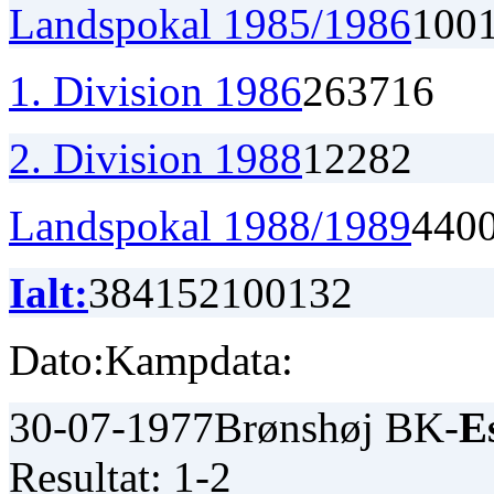
Landspokal 1985/1986
1
0
0
1. Division 1986
26
3
7
16
2. Division 1988
12
2
8
2
Landspokal 1988/1989
4
4
0
Ialt:
384
152
100
132
Dato:
Kampdata:
30-07-1977
Brønshøj BK-
E
Resultat: 1-2