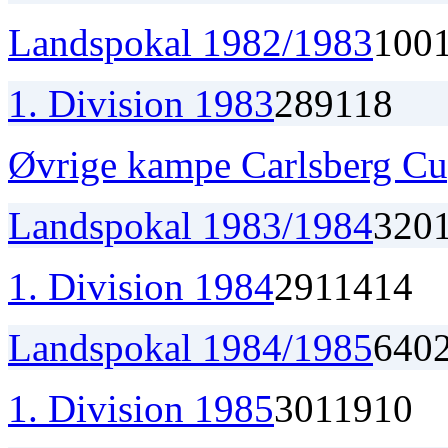
Landspokal 1982/1983
1
0
0
1. Division 1983
28
9
11
8
Øvrige kampe Carlsberg C
Landspokal 1983/1984
3
2
0
1. Division 1984
29
11
4
14
Landspokal 1984/1985
6
4
0
1. Division 1985
30
11
9
10