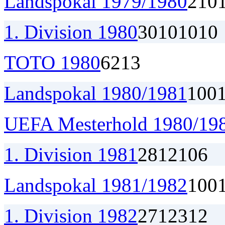
Landspokal 1979/1980
2
1
0
1. Division 1980
30
10
10
10
TOTO 1980
6
2
1
3
Landspokal 1980/1981
1
0
0
UEFA Mesterhold 1980/19
1. Division 1981
28
12
10
6
Landspokal 1981/1982
1
0
0
1. Division 1982
27
12
3
12