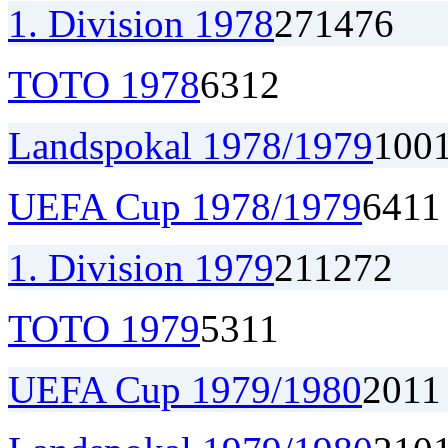
1. Division 1978
27
14
7
6
TOTO 1978
6
3
1
2
Landspokal 1978/1979
1
0
0
UEFA Cup 1978/1979
6
4
1
1
1. Division 1979
21
12
7
2
TOTO 1979
5
3
1
1
UEFA Cup 1979/1980
2
0
1
1