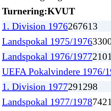
Turnering:
K
V
U
T
1. Division 1976
26
7
6
13
Landspokal 1975/1976
3
3
0
Landspokal 1976/1977
2
1
0
UEFA Pokalvindere 1976/
1. Division 1977
29
12
9
8
Landspokal 1977/1978
7
4
2