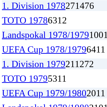
1. Division 1978
27
14
7
6
TOTO 1978
6
3
1
2
Landspokal 1978/1979
1
0
0
UEFA Cup 1978/1979
6
4
1
1
1. Division 1979
21
12
7
2
TOTO 1979
5
3
1
1
UEFA Cup 1979/1980
2
0
1
1