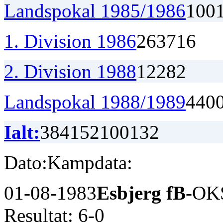
Landspokal 1985/1986
1
0
0
1. Division 1986
26
3
7
16
2. Division 1988
12
2
8
2
Landspokal 1988/1989
4
4
0
Ialt:
384
152
100
132
Dato:
Kampdata:
01-08-1983
Esbjerg fB
-OK
Resultat: 6-0