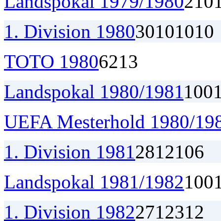
Landspokal 1979/1980
2
1
0
1. Division 1980
30
10
10
10
TOTO 1980
6
2
1
3
Landspokal 1980/1981
1
0
0
UEFA Mesterhold 1980/19
1. Division 1981
28
12
10
6
Landspokal 1981/1982
1
0
0
1. Division 1982
27
12
3
12