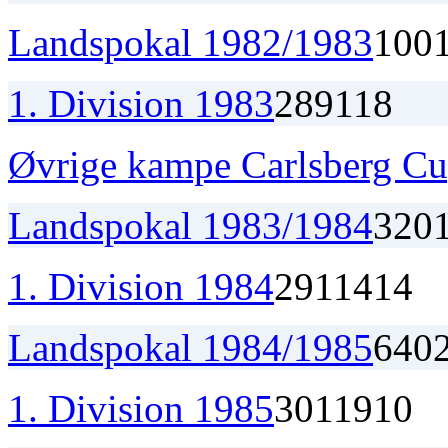
Landspokal 1982/1983
1
0
0
1. Division 1983
28
9
11
8
Øvrige kampe Carlsberg C
Landspokal 1983/1984
3
2
0
1. Division 1984
29
11
4
14
Landspokal 1984/1985
6
4
0
1. Division 1985
30
11
9
10