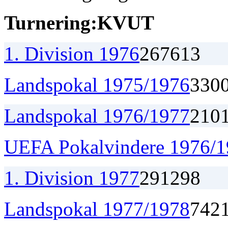
Turnering:
K
V
U
T
1. Division 1976
26
7
6
13
Landspokal 1975/1976
3
3
0
Landspokal 1976/1977
2
1
0
UEFA Pokalvindere 1976/
1. Division 1977
29
12
9
8
Landspokal 1977/1978
7
4
2