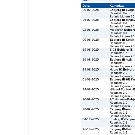
Dato:
Kampdata:
20-07-2025
Esbjerg fB
-Lyngb
Resultat: 0-2
Betinia Ligaen 2
26-07-2025
Esbjerg fB
-Hvidov
Resultat: 2-1
Betinia Ligaen 2
02-08-2025
Middelfart-
Esbjerg
Resultat: 0-1
Betinia Ligaen 2
09-08-2025
Esbjerg fB
-Koldin
Resultat: 0-2
Betinia Ligaen 2
15-08-2025
B 93-
Esbjerg fB
Resultat: 1-5
Betinia Ligaen 2
19-08-2025
Esbjerg fB
-AaB
Resultat: 1-0
Betinia Ligaen 2
24-08-2025
Hobro IK-
Esbjerg
Resultat: 2-0
Betinia Ligaen 2
01-09-2025
Esbjerg fB
-HB K
Resultat: 3-2
Betinia Ligaen 2
14-09-2025
Hillerød Fodbold-
E
Resultat: 3-0
Betinia Ligaen 2
20-09-2025
AC Horsens-
Esbje
Resultat: 1-0
Betinia Ligaen 2
28-09-2025
Esbjerg fB
-Aarhu
Resultat: 1-1
Betinia Ligaen 2
04-10-2025
Kolding IF-
Esbjer
Resultat: 2-1
Betinia Ligaen 2
16-10-2025
Esbjerg fB
-Hobro
Resultat: 1-1