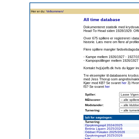
Forside
Klubben
Historie
Truppen
Resultatbørs
Database
Målsc
Her er du:
Velkommen/
All time database
Dokumenteret statistik med krydssøgn
Head-To-Head siden 1928/1929. Offic
Over 675 spillere er registreret i dat
historie. Læs mere om flere af prof
Flere spillere mangler fødselsdagsda
- Kampe mellem 1926/1927 - 1927/
- Kampopstillinger mellem 1926/1927
Kontakt hvj(a)efb.dk hvis du ligger i
Tre eksempler til databasens kryds
med Jess Thorup som angrebsmakk
Kjær mod KB? Se svaret
her
3) Hvor
fS? Se svaret
her
Spiller:
Målscorer:
Modstander:
Turnering:
Ialt for søgningen:
Turnering:
Oprykningsspil 2024/2025
Betinia Ligaen 2025/2026
Oddset Pokalen 2025/2026
Oprykningsspil 2025/2026
Ialt: