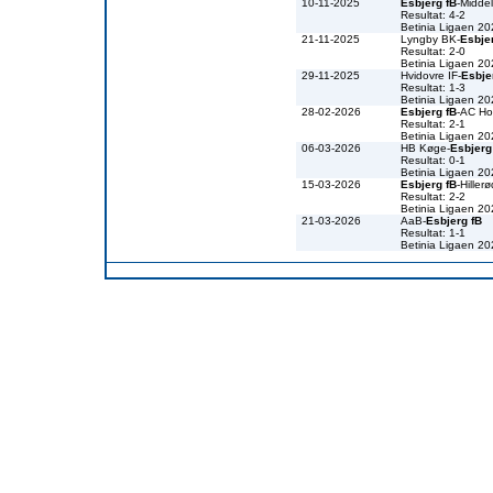
10-11-2025
Esbjerg fB
-Middel
Resultat: 4-2
Betinia Ligaen 2
21-11-2025
Lyngby BK-
Esbje
Resultat: 2-0
Betinia Ligaen 2
29-11-2025
Hvidovre IF-
Esbje
Resultat: 1-3
Betinia Ligaen 2
28-02-2026
Esbjerg fB
-AC Ho
Resultat: 2-1
Betinia Ligaen 2
06-03-2026
HB Køge-
Esbjerg
Resultat: 0-1
Betinia Ligaen 2
15-03-2026
Esbjerg fB
-Hiller
Resultat: 2-2
Betinia Ligaen 2
21-03-2026
AaB-
Esbjerg fB
Resultat: 1-1
Betinia Ligaen 2