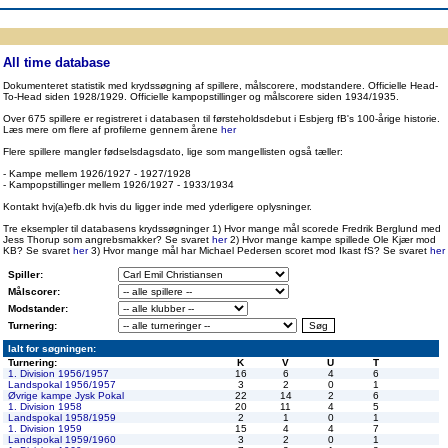
ppen
Resultatbørs
Database
Målscorer
Pokal
Klubstatistik
Europa
A-landsholdet
Å
All time database
Dokumenteret statistik med krydssøgning af spillere, målscorere, modstandere. Officielle Head-
To-Head siden 1928/1929. Officielle kampopstillinger og målscorere siden 1934/1935.
Over 675 spillere er registreret i databasen til førsteholdsdebut i Esbjerg fB's 100-årige historie.
Læs mere om flere af profilerne gennem årene
her
Flere spillere mangler fødselsdagsdato, lige som mangellisten også tæller:
- Kampe mellem 1926/1927 - 1927/1928
- Kampopstillinger mellem 1926/1927 - 1933/1934
Kontakt hvj(a)efb.dk hvis du ligger inde med yderligere oplysninger.
Tre eksempler til databasens krydssøgninger 1) Hvor mange mål scorede Fredrik Berglund med
Jess Thorup som angrebsmakker? Se svaret
her
2) Hvor mange kampe spillede Ole Kjær mod
KB? Se svaret
her
3) Hvor mange mål har Michael Pedersen scoret mod Ikast fS? Se svaret
her
Spiller:
Målscorer:
Modstander:
Turnering:
Ialt for søgningen:
Turnering:
K
V
U
T
1. Division 1956/1957
16
6
4
6
Landspokal 1956/1957
3
2
0
1
Øvrige kampe Jysk Pokal
22
14
2
6
1. Division 1958
20
11
4
5
Landspokal 1958/1959
2
1
0
1
1. Division 1959
15
4
4
7
Landspokal 1959/1960
3
2
0
1