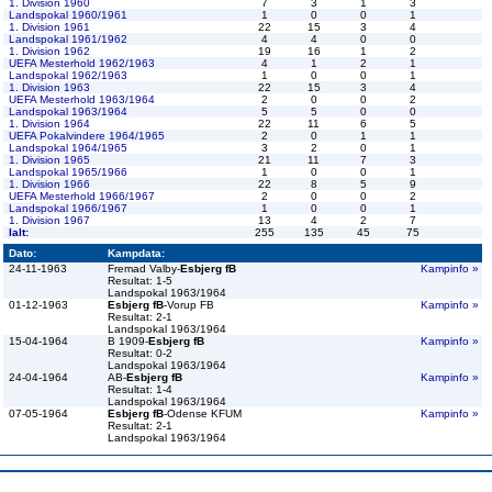
1. Division 1960
7
3
1
3
Landspokal 1960/1961
1
0
0
1
1. Division 1961
22
15
3
4
Landspokal 1961/1962
4
4
0
0
1. Division 1962
19
16
1
2
UEFA Mesterhold 1962/1963
4
1
2
1
Landspokal 1962/1963
1
0
0
1
1. Division 1963
22
15
3
4
UEFA Mesterhold 1963/1964
2
0
0
2
Landspokal 1963/1964
5
5
0
0
1. Division 1964
22
11
6
5
UEFA Pokalvindere 1964/1965
2
0
1
1
Landspokal 1964/1965
3
2
0
1
1. Division 1965
21
11
7
3
Landspokal 1965/1966
1
0
0
1
1. Division 1966
22
8
5
9
UEFA Mesterhold 1966/1967
2
0
0
2
Landspokal 1966/1967
1
0
0
1
1. Division 1967
13
4
2
7
Ialt:
255
135
45
75
Dato:
Kampdata:
24-11-1963
Fremad Valby-
Esbjerg fB
Kampinfo »
Resultat: 1-5
Landspokal 1963/1964
01-12-1963
Esbjerg fB
-Vorup FB
Kampinfo »
Resultat: 2-1
Landspokal 1963/1964
15-04-1964
B 1909-
Esbjerg fB
Kampinfo »
Resultat: 0-2
Landspokal 1963/1964
24-04-1964
AB-
Esbjerg fB
Kampinfo »
Resultat: 1-4
Landspokal 1963/1964
07-05-1964
Esbjerg fB
-Odense KFUM
Kampinfo »
Resultat: 2-1
Landspokal 1963/1964