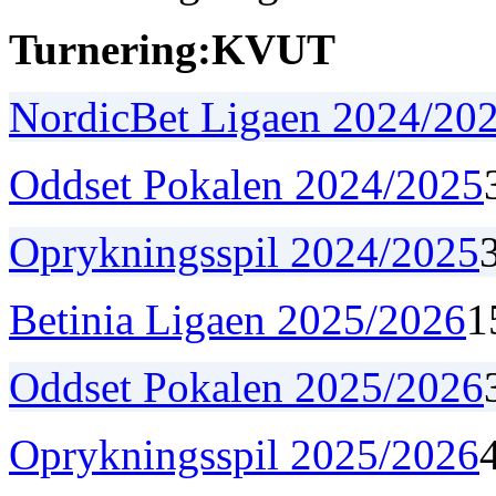
Turnering:
K
V
U
T
NordicBet Ligaen 2024/20
Oddset Pokalen 2024/2025
Oprykningsspil 2024/2025
Betinia Ligaen 2025/2026
1
Oddset Pokalen 2025/2026
Oprykningsspil 2025/2026