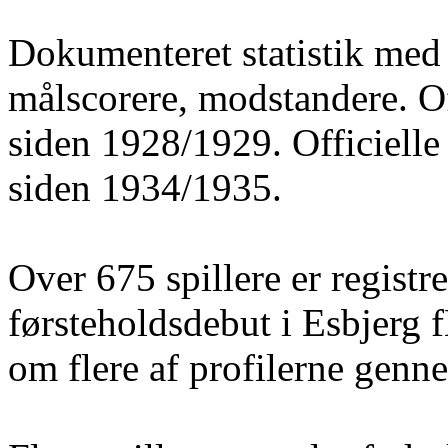
Dokumenteret statistik med 
målscorere, modstandere. O
siden 1928/1929. Officielle
siden 1934/1935.
Over 675 spillere er registre
førsteholdsdebut i Esbjerg 
om flere af profilerne gen