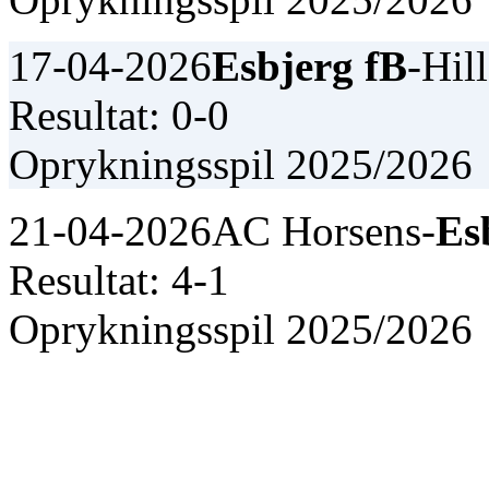
17-04-2026
Esbjerg fB
-Hil
Resultat: 0-0
Oprykningsspil 2025/2026
21-04-2026
AC Horsens-
Es
Resultat: 4-1
Oprykningsspil 2025/2026