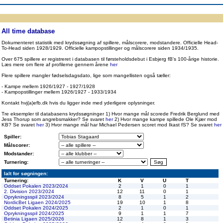
ppen
Resultatbørs
Database
Målscorer
Pokal
Klubstatistik
Europa
A-landsholdet
Å
All time database
Dokumenteret statistik med krydssøgning af spillere, målscorere, modstandere. Officielle Head-
To-Head siden 1928/1929. Officielle kampopstillinger og målscorere siden 1934/1935.
Over 675 spillere er registreret i databasen til førsteholdsdebut i Esbjerg fB's 100-årige historie.
Læs mere om flere af profilerne gennem årene
her
Flere spillere mangler fødselsdagsdato, lige som mangellisten også tæller:
- Kampe mellem 1926/1927 - 1927/1928
- Kampopstillinger mellem 1926/1927 - 1933/1934
Kontakt hvj(a)efb.dk hvis du ligger inde med yderligere oplysninger.
Tre eksempler til databasens krydssøgninger 1) Hvor mange mål scorede Fredrik Berglund med
Jess Thorup som angrebsmakker? Se svaret
her
2) Hvor mange kampe spillede Ole Kjær mod
KB? Se svaret
her
3) Hvor mange mål har Michael Pedersen scoret mod Ikast fS? Se svaret
her
Spiller:
Målscorer:
Modstander:
Turnering:
Ialt for søgningen:
Turnering:
K
V
U
T
Oddset Pokalen 2023/2024
2
1
0
1
2. Division 2023/2024
12
11
0
1
Oprykningsspil 2023/2024
8
5
1
2
NordicBet Ligaen 2024/2025
19
10
1
8
Oddset Pokalen 2024/2025
2
1
0
1
Oprykningsspil 2024/2025
9
1
1
7
Betinia Ligaen 2025/2026
12
8
1
3