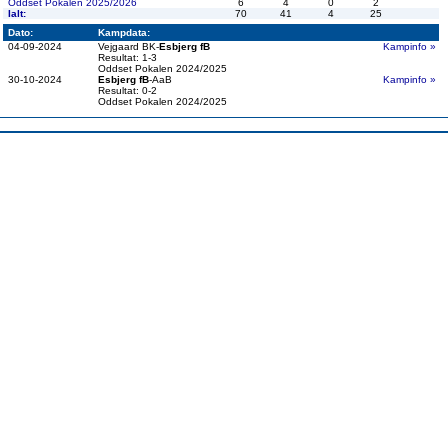
Oddset Pokalen 2025/2026
6
4
0
2
Ialt:
70
41
4
25
Dato:
Kampdata:
04-09-2024
Vejgaard BK-
Esbjerg fB
Kampinfo »
Resultat: 1-3
Oddset Pokalen 2024/2025
30-10-2024
Esbjerg fB
-AaB
Kampinfo »
Resultat: 0-2
Oddset Pokalen 2024/2025