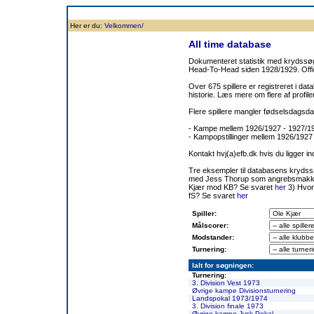
Forside
Klubben
Historie
Truppen
Resultatbørs
Database
Målsc
Her er du:
Velkommen/
All time database
Dokumenteret statistik med krydssøgn
Head-To-Head siden 1928/1929. Offic
Over 675 spillere er registreret i dat
historie. Læs mere om flere af prof
Flere spillere mangler fødselsdagsda
- Kampe mellem 1926/1927 - 1927/
- Kampopstillinger mellem 1926/1927
Kontakt hvj(a)efb.dk hvis du ligger i
Tre eksempler til databasens kryds
med Jess Thorup som angrebsmakk
Kjær mod KB? Se svaret
her
3) Hvor
fS? Se svaret
her
Spiller:
Målscorer:
Modstander:
Turnering:
Ialt for søgningen:
Turnering:
3. Division Vest 1973
Øvrige kampe Divisionsturnering
Landspokal 1973/1974
3. Division finale 1973
Øvrige kampe Jysk Pokal