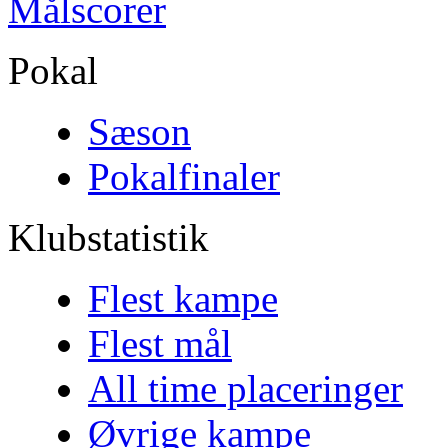
Målscorer
Pokal
Sæson
Pokalfinaler
Klubstatistik
Flest kampe
Flest mål
All time placeringer
Øvrige kampe