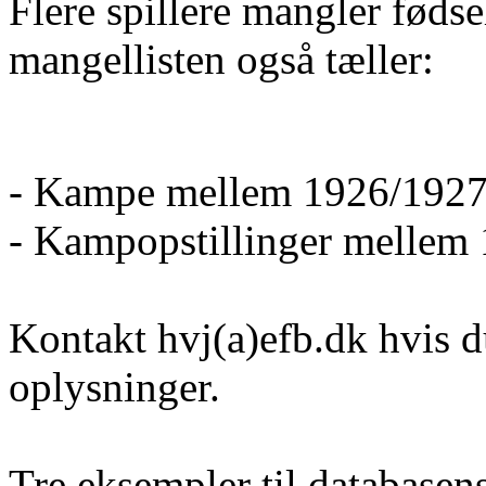
Flere spillere mangler føds
mangellisten også tæller:
- Kampe mellem 1926/1927
- Kampopstillinger mellem
Kontakt hvj(a)efb.dk hvis d
oplysninger.
Tre eksempler til database