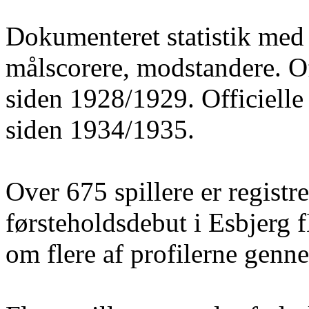
Dokumenteret statistik med 
målscorere, modstandere. O
siden 1928/1929. Officielle
siden 1934/1935.
Over 675 spillere er registre
førsteholdsdebut i Esbjerg 
om flere af profilerne gen