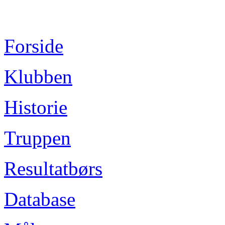
Forside
Klubben
Historie
Truppen
Resultatbørs
Database