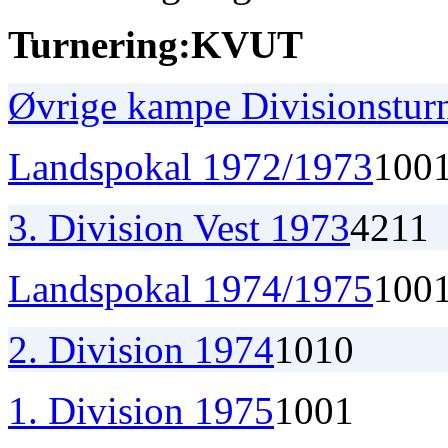
Turnering:
K
V
U
T
Øvrige kampe Divisionstur
Landspokal 1972/1973
1
0
0
3. Division Vest 1973
4
2
1
1
Landspokal 1974/1975
1
0
0
2. Division 1974
1
0
1
0
1. Division 1975
1
0
0
1