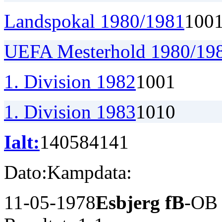
Landspokal 1980/1981
1
0
0
UEFA Mesterhold 1980/19
1. Division 1982
1
0
0
1
1. Division 1983
1
0
1
0
Ialt:
140
58
41
41
Dato:
Kampdata:
11-05-1978
Esbjerg fB
-OB