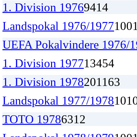
1. Division 1976
9
4
1
4
Landspokal 1976/1977
1
0
0
UEFA Pokalvindere 1976/
1. Division 1977
13
4
5
4
1. Division 1978
20
11
6
3
Landspokal 1977/1978
1
0
1
TOTO 1978
6
3
1
2