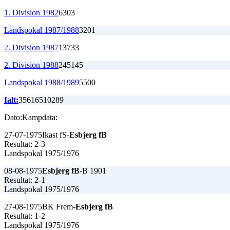
1. Division 1982
6
3
0
3
Landspokal 1987/1988
3
2
0
1
2. Division 1987
13
7
3
3
2. Division 1988
24
5
14
5
Landspokal 1988/1989
5
5
0
0
Ialt:
356
165
102
89
Dato:
Kampdata:
27-07-1975
Ikast fS-
Esbjerg fB
Resultat: 2-3
Landspokal 1975/1976
08-08-1975
Esbjerg fB
-B 1901
Resultat: 2-1
Landspokal 1975/1976
27-08-1975
BK Frem-
Esbjerg fB
Resultat: 1-2
Landspokal 1975/1976