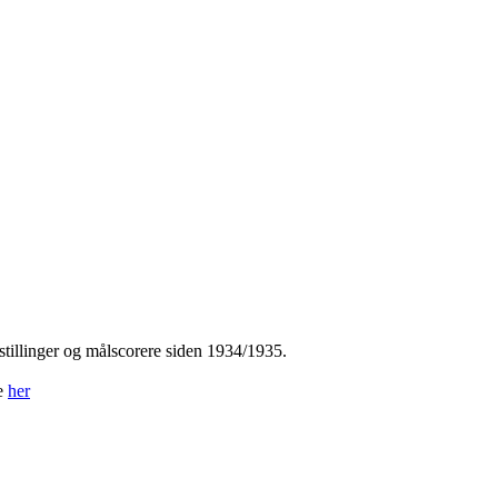
tillinger og målscorere siden 1934/1935.
ne
her