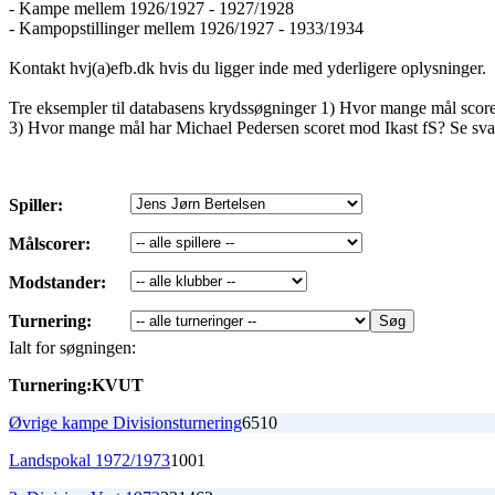
- Kampe mellem 1926/1927 - 1927/1928
- Kampopstillinger mellem 1926/1927 - 1933/1934
Kontakt hvj(a)efb.dk hvis du ligger inde med yderligere oplysninger.
Tre eksempler til databasens krydssøgninger 1) Hvor mange mål sco
3) Hvor mange mål har Michael Pedersen scoret mod Ikast fS? Se sva
Spiller:
Målscorer:
Modstander:
Turnering:
Ialt for søgningen:
Turnering:
K
V
U
T
Øvrige kampe Divisionsturnering
6
5
1
0
Landspokal 1972/1973
1
0
0
1