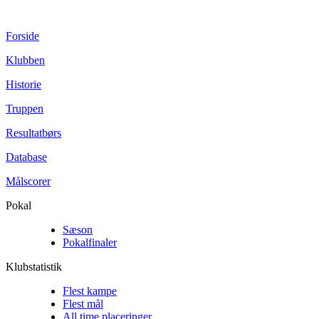
Forside
Klubben
Historie
Truppen
Resultatbørs
Database
Målscorer
Pokal
Sæson
Pokalfinaler
Klubstatistik
Flest kampe
Flest mål
All time placeringer