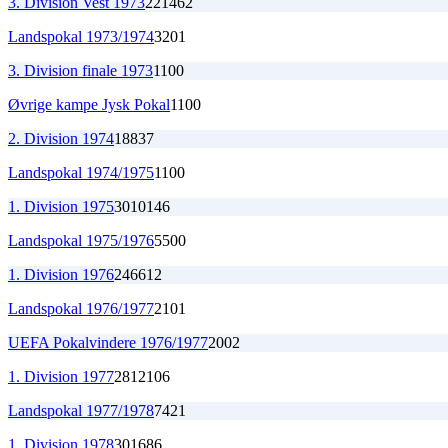
3. Division Vest 1973
22
14
6
2
Landspokal 1973/1974
3
2
0
1
3. Division finale 1973
1
1
0
0
Øvrige kampe Jysk Pokal
1
1
0
0
2. Division 1974
18
8
3
7
Landspokal 1974/1975
1
1
0
0
1. Division 1975
30
10
14
6
Landspokal 1975/1976
5
5
0
0
1. Division 1976
24
6
6
12
Landspokal 1976/1977
2
1
0
1
UEFA Pokalvindere 1976/1977
2
0
0
2
1. Division 1977
28
12
10
6
Landspokal 1977/1978
7
4
2
1
1. Division 1978
30
16
8
6