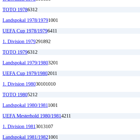
TOTO 1978
6
3
1
2
Landspokal 1978/1979
1
0
0
1
UEFA Cup 1978/1979
6
4
1
1
1. Division 1979
29
18
9
2
TOTO 1979
6
3
1
2
Landspokal 1979/1980
3
2
0
1
UEFA Cup 1979/1980
2
0
1
1
1. Division 1980
30
10
10
10
TOTO 1980
5
2
1
2
Landspokal 1980/1981
1
0
0
1
UEFA Mesterhold 1980/1981
4
2
1
1
1. Division 1981
30
13
10
7
Landspokal 1981/1982
1
0
0
1