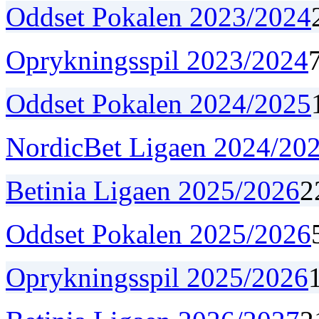
Oddset Pokalen 2023/2024
Oprykningsspil 2023/2024
Oddset Pokalen 2024/2025
NordicBet Ligaen 2024/20
Betinia Ligaen 2025/2026
2
Oddset Pokalen 2025/2026
Oprykningsspil 2025/2026