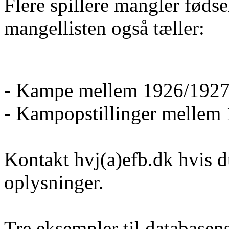
Flere spillere mangler føds
mangellisten også tæller:
- Kampe mellem 1926/1927
- Kampopstillinger mellem
Kontakt hvj(a)efb.dk hvis d
oplysninger.
Tre eksempler til database