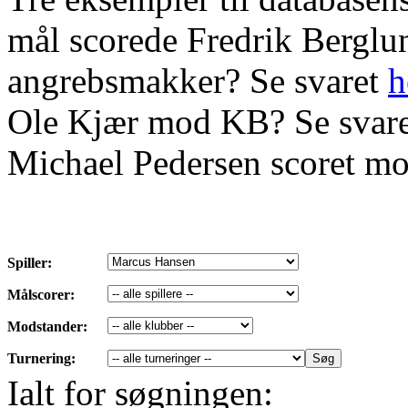
mål scorede Fredrik Bergl
angrebsmakker? Se svaret
h
Ole Kjær mod KB? Se svar
Michael Pedersen scoret mo
Spiller:
Målscorer:
Modstander:
Turnering:
Ialt for søgningen: