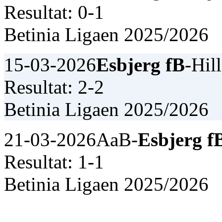
Resultat: 0-1
Betinia Ligaen 2025/2026
15-03-2026
Esbjerg fB
-Hil
Resultat: 2-2
Betinia Ligaen 2025/2026
21-03-2026
AaB-
Esbjerg f
Resultat: 1-1
Betinia Ligaen 2025/2026