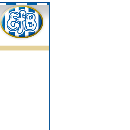
rets spiller
Trænere
Kontakt