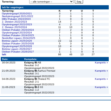
Turnering:
Ialt for søgningen:
Turnering:
K
V
U
T
Oprykningsspil 2020/2021
3
1
1
1
Nedrykningsspil 2021/2022
2
0
1
1
DBU Pokalen 2022/2023
1
0
0
1
2. Division 2022/2023
14
7
2
5
Oprykningsspil 2022/2023
4
2
0
2
2. Division 2023/2024
11
10
1
0
Oddset Pokalen 2023/2024
2
2
0
0
Oprykningsspil 2023/2024
7
3
0
4
Oddset Pokalen 2024/2025
1
1
0
0
NordicBet Ligaen 2024/2025
1
0
0
1
Betinia Ligaen 2025/2026
22
11
4
7
Oddset Pokalen 2025/2026
5
3
0
2
Oprykningsspil 2025/2026
10
4
3
3
Betinia Ligaen 2026/2027
2
1
1
0
Oddset Pokalen 2026/2027
1
1
0
0
Ialt:
86
46
13
27
Dato:
Kampdata:
30-04-2023
Esbjerg fB
-AB
Kampinfo »
Resultat: 0-2
Oprykningsspil 2022/2023
21-05-2023
Esbjerg fB
-Aarhus Fremad
Kampinfo »
Resultat: 3-1
Oprykningsspil 2022/2023
04-06-2023
Esbjerg fB
-Thisted FC
Kampinfo »
Resultat: 2-1
Oprykningsspil 2022/2023
11-06-2023
Esbjerg fB
-B 93
Kampinfo »
Resultat: 1-2
Oprykningsspil 2022/2023