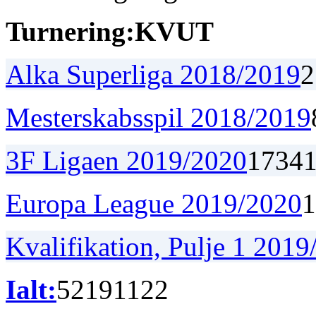
Turnering:
K
V
U
T
Alka Superliga 2018/2019
2
Mesterskabsspil 2018/2019
3F Ligaen 2019/2020
17
3
4
Europa League 2019/2020
1
Kvalifikation, Pulje 1 201
Ialt:
52
19
11
22