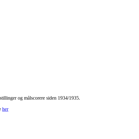
tillinger og målscorere siden 1934/1935.
ne
her