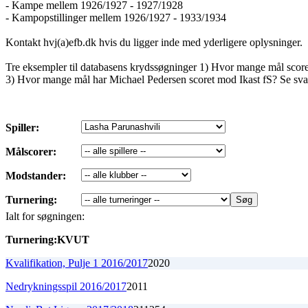
- Kampe mellem 1926/1927 - 1927/1928
- Kampopstillinger mellem 1926/1927 - 1933/1934
Kontakt hvj(a)efb.dk hvis du ligger inde med yderligere oplysninger.
Tre eksempler til databasens krydssøgninger 1) Hvor mange mål sco
3) Hvor mange mål har Michael Pedersen scoret mod Ikast fS? Se sva
Spiller:
Målscorer:
Modstander:
Turnering:
Ialt for søgningen:
Turnering:
K
V
U
T
Kvalifikation, Pulje 1 2016/2017
2
0
2
0
Nedrykningsspil 2016/2017
2
0
1
1