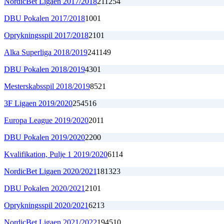
NordicBet Ligaen 2017/2018
21
12
5
4
DBU Pokalen 2017/2018
1
0
0
1
Oprykningsspil 2017/2018
2
1
0
1
Alka Superliga 2018/2019
24
11
4
9
DBU Pokalen 2018/2019
4
3
0
1
Mesterskabsspil 2018/2019
8
5
2
1
3F Ligaen 2019/2020
25
4
5
16
Europa League 2019/2020
2
0
1
1
DBU Pokalen 2019/2020
2
2
0
0
Kvalifikation, Pulje 1 2019/2020
6
1
1
4
NordicBet Ligaen 2020/2021
18
13
2
3
DBU Pokalen 2020/2021
2
1
0
1
Oprykningsspil 2020/2021
6
2
1
3
NordicBet Ligaen 2021/2022
19
4
5
10