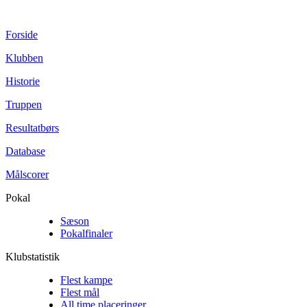
Forside
Klubben
Historie
Truppen
Resultatbørs
Database
Målscorer
Pokal
Sæson
Pokalfinaler
Klubstatistik
Flest kampe
Flest mål
All time placeringer