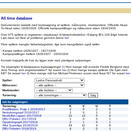
ppen
Resultatbørs
Database
Målscorer
Pokal
Klubstatistik
Europa
A-landsholdet
Å
All time database
Dokumenteret statistik med krydssøgning af spillere, målscorere, modstandere. Officielle Head-
To-Head siden 1928/1929. Officielle kampopstillinger og målscorere siden 1934/1935.
Over 675 spillere er registreret i databasen til førsteholdsdebut i Esbjerg fB's 100-årige historie.
Læs mere om flere af profilerne gennem årene
her
Flere spillere mangler fødselsdagsdato, lige som mangellisten også tæller:
- Kampe mellem 1926/1927 - 1927/1928
- Kampopstillinger mellem 1926/1927 - 1933/1934
Kontakt hvj(a)efb.dk hvis du ligger inde med yderligere oplysninger.
Tre eksempler til databasens krydssøgninger 1) Hvor mange mål scorede Fredrik Berglund med
Jess Thorup som angrebsmakker? Se svaret
her
2) Hvor mange kampe spillede Ole Kjær mod
KB? Se svaret
her
3) Hvor mange mål har Michael Pedersen scoret mod Ikast fS? Se svaret
her
Spiller:
Målscorer:
Modstander:
Turnering:
Ialt for søgningen:
Turnering:
K
V
U
T
Kvalifikation, Pulje 1 2016/2017
2
0
2
0
Nedrykningsspil 2016/2017
2
0
1
1
NordicBet Ligaen 2017/2018
21
12
5
4
DBU Pokalen 2017/2018
1
0
0
1
Oprykningsspil 2017/2018
2
1
0
1
Alka Superliga 2018/2019
24
11
4
9
DBU Pokalen 2018/2019
4
3
0
1