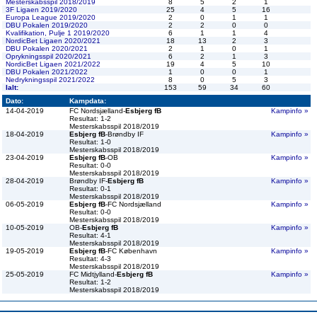
Mesterskabsspil 2018/2019
8
5
2
1
3F Ligaen 2019/2020
25
4
5
16
Europa League 2019/2020
2
0
1
1
DBU Pokalen 2019/2020
2
2
0
0
Kvalifikation, Pulje 1 2019/2020
6
1
1
4
NordicBet Ligaen 2020/2021
18
13
2
3
DBU Pokalen 2020/2021
2
1
0
1
Oprykningsspil 2020/2021
6
2
1
3
NordicBet Ligaen 2021/2022
19
4
5
10
DBU Pokalen 2021/2022
1
0
0
1
Nedrykningsspil 2021/2022
8
0
5
3
Ialt:
153
59
34
60
Dato:
Kampdata:
14-04-2019
FC Nordsjælland-
Esbjerg fB
Kampinfo »
Resultat: 1-2
Mesterskabsspil 2018/2019
18-04-2019
Esbjerg fB
-Brøndby IF
Kampinfo »
Resultat: 1-0
Mesterskabsspil 2018/2019
23-04-2019
Esbjerg fB
-OB
Kampinfo »
Resultat: 0-0
Mesterskabsspil 2018/2019
28-04-2019
Brøndby IF-
Esbjerg fB
Kampinfo »
Resultat: 0-1
Mesterskabsspil 2018/2019
06-05-2019
Esbjerg fB
-FC Nordsjælland
Kampinfo »
Resultat: 0-0
Mesterskabsspil 2018/2019
10-05-2019
OB-
Esbjerg fB
Kampinfo »
Resultat: 4-1
Mesterskabsspil 2018/2019
19-05-2019
Esbjerg fB
-FC København
Kampinfo »
Resultat: 4-3
Mesterskabsspil 2018/2019
25-05-2019
FC Midtjylland-
Esbjerg fB
Kampinfo »
Resultat: 1-2
Mesterskabsspil 2018/2019