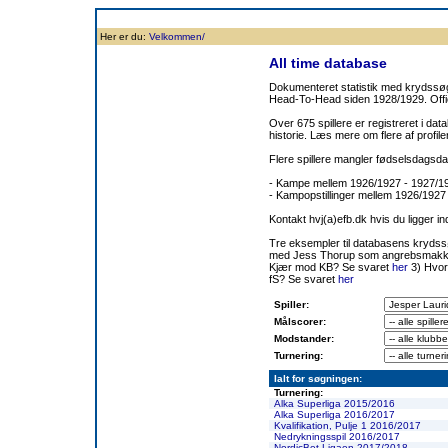
Forside
Klubben
Historie
Truppen
Resultatbørs
Database
Målsc
Her er du:
Velkommen/
All time database
Dokumenteret statistik med krydssøgn
Head-To-Head siden 1928/1929. Offic
Over 675 spillere er registreret i dat
historie. Læs mere om flere af prof
Flere spillere mangler fødselsdagsda
- Kampe mellem 1926/1927 - 1927/
- Kampopstillinger mellem 1926/1927
Kontakt hvj(a)efb.dk hvis du ligger i
Tre eksempler til databasens kryds
med Jess Thorup som angrebsmakk
Kjær mod KB? Se svaret
her
3) Hvor
fS? Se svaret
her
Spiller:
Målscorer:
Modstander:
Turnering:
Ialt for søgningen:
Turnering:
Alka Superliga 2015/2016
Alka Superliga 2016/2017
Kvalifikation, Pulje 1 2016/2017
Nedrykningsspil 2016/2017
NordicBet Ligaen 2017/2018