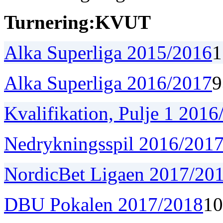
Turnering:
K
V
U
T
Alka Superliga 2015/2016
1
Alka Superliga 2016/2017
9
Kvalifikation, Pulje 1 201
Nedrykningsspil 2016/201
NordicBet Ligaen 2017/20
DBU Pokalen 2017/2018
1
0