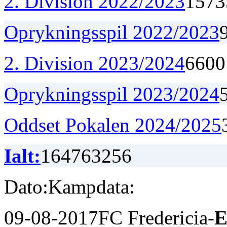
2. Division 2022/2023
15
7
3
Oprykningsspil 2022/2023
2. Division 2023/2024
6
6
0
0
Oprykningsspil 2023/2024
Oddset Pokalen 2024/2025
Ialt:
164
76
32
56
Dato:
Kampdata:
09-08-2017
FC Fredericia-
E