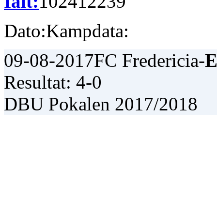
Ialt:
102
41
22
39
Dato:
Kampdata:
09-08-2017
FC Fredericia-
E
Resultat: 4-0
DBU Pokalen 2017/2018