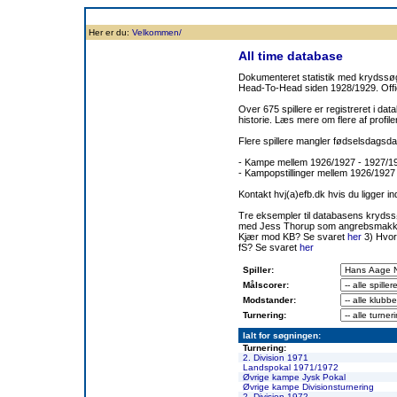
Forside
Klubben
Historie
Truppen
Resultatbørs
Database
Målsc
Her er du:
Velkommen/
All time database
Dokumenteret statistik med krydssøgn
Head-To-Head siden 1928/1929. Offic
Over 675 spillere er registreret i dat
historie. Læs mere om flere af prof
Flere spillere mangler fødselsdagsda
- Kampe mellem 1926/1927 - 1927/
- Kampopstillinger mellem 1926/1927
Kontakt hvj(a)efb.dk hvis du ligger i
Tre eksempler til databasens kryds
med Jess Thorup som angrebsmakk
Kjær mod KB? Se svaret
her
3) Hvor
fS? Se svaret
her
Spiller:
Målscorer:
Modstander:
Turnering:
Ialt for søgningen:
Turnering:
2. Division 1971
Landspokal 1971/1972
Øvrige kampe Jysk Pokal
Øvrige kampe Divisionsturnering
2. Division 1972