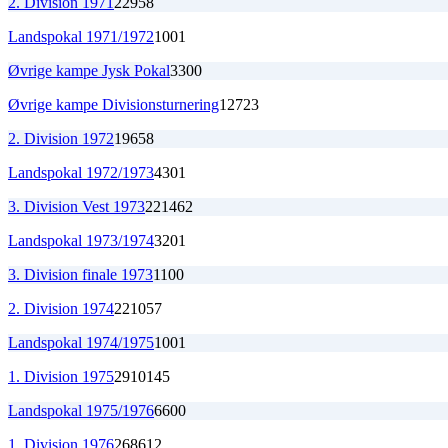
2. Division 1971
22
9
5
8
Landspokal 1971/1972
1
0
0
1
Øvrige kampe Jysk Pokal
3
3
0
0
Øvrige kampe Divisionsturnering
12
7
2
3
2. Division 1972
19
6
5
8
Landspokal 1972/1973
4
3
0
1
3. Division Vest 1973
22
14
6
2
Landspokal 1973/1974
3
2
0
1
3. Division finale 1973
1
1
0
0
2. Division 1974
22
10
5
7
Landspokal 1974/1975
1
0
0
1
1. Division 1975
29
10
14
5
Landspokal 1975/1976
6
6
0
0
1. Division 1976
26
8
6
12