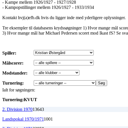
- Kampe mellem 1926/1927 - 1927/1928
- Kampopstillinger mellem 1926/1927 - 1933/1934
Kontakt hvj(a)efb.dk hvis du ligger inde med yderligere oplysninger.
Tre eksempler til databasens krydssøgninger 1) Hvor mange mål sco
3) Hvor mange mål har Michael Pedersen scoret mod Ikast fS? Se sva
Spiller:
Målscorer:
Modstander:
Turnering:
Ialt for søgningen:
Turnering:
K
V
U
T
2. Division 1970
13
6
4
3
Landspokal 1970/1971
1
0
0
1