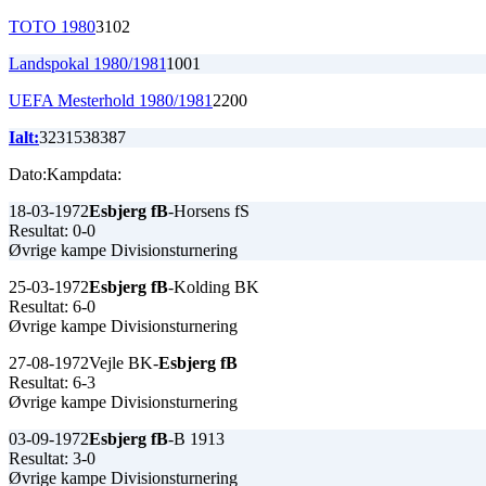
TOTO 1980
3
1
0
2
Landspokal 1980/1981
1
0
0
1
UEFA Mesterhold 1980/1981
2
2
0
0
Ialt:
323
153
83
87
Dato:
Kampdata:
18-03-1972
Esbjerg fB
-Horsens fS
Resultat: 0-0
Øvrige kampe Divisionsturnering
25-03-1972
Esbjerg fB
-Kolding BK
Resultat: 6-0
Øvrige kampe Divisionsturnering
27-08-1972
Vejle BK-
Esbjerg fB
Resultat: 6-3
Øvrige kampe Divisionsturnering
03-09-1972
Esbjerg fB
-B 1913
Resultat: 3-0
Øvrige kampe Divisionsturnering