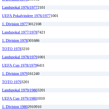
Landspokal 1976/1977
2
1
0
1
UEFA Pokalvindere 1976/1977
1
0
0
1
1. Division 1977
30
12
10
8
Landspokal 1977/1978
7
4
2
1
1. Division 1978
30
16
8
6
TOTO 1978
3
2
1
0
Landspokal 1978/1979
1
0
0
1
UEFA Cup 1978/1979
6
4
1
1
1. Division 1979
16
12
4
0
TOTO 1979
3
2
0
1
Landspokal 1979/1980
3
2
0
1
UEFA Cup 1979/1980
1
0
1
0
1. Division 1980
29
10
9
10