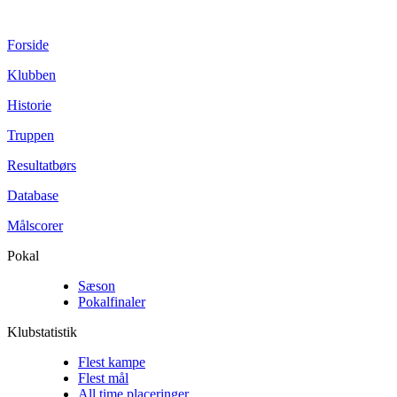
Forside
Klubben
Historie
Truppen
Resultatbørs
Database
Målscorer
Pokal
Sæson
Pokalfinaler
Klubstatistik
Flest kampe
Flest mål
All time placeringer