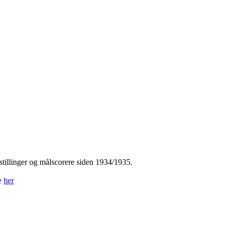
tillinger og målscorere siden 1934/1935.
ne
her