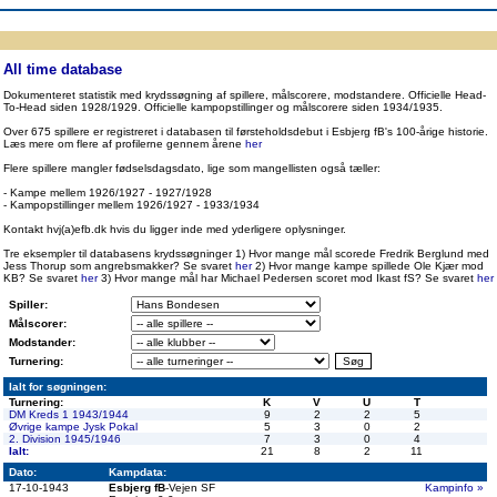
ppen
Resultatbørs
Database
Målscorer
Pokal
Klubstatistik
Europa
A-landsholdet
Å
All time database
Dokumenteret statistik med krydssøgning af spillere, målscorere, modstandere. Officielle Head-
To-Head siden 1928/1929. Officielle kampopstillinger og målscorere siden 1934/1935.
Over 675 spillere er registreret i databasen til førsteholdsdebut i Esbjerg fB's 100-årige historie.
Læs mere om flere af profilerne gennem årene
her
Flere spillere mangler fødselsdagsdato, lige som mangellisten også tæller:
- Kampe mellem 1926/1927 - 1927/1928
- Kampopstillinger mellem 1926/1927 - 1933/1934
Kontakt hvj(a)efb.dk hvis du ligger inde med yderligere oplysninger.
Tre eksempler til databasens krydssøgninger 1) Hvor mange mål scorede Fredrik Berglund med
Jess Thorup som angrebsmakker? Se svaret
her
2) Hvor mange kampe spillede Ole Kjær mod
KB? Se svaret
her
3) Hvor mange mål har Michael Pedersen scoret mod Ikast fS? Se svaret
her
Spiller:
Målscorer:
Modstander:
Turnering:
Ialt for søgningen:
Turnering:
K
V
U
T
DM Kreds 1 1943/1944
9
2
2
5
Øvrige kampe Jysk Pokal
5
3
0
2
2. Division 1945/1946
7
3
0
4
Ialt:
21
8
2
11
Dato:
Kampdata:
17-10-1943
Esbjerg fB
-Vejen SF
Kampinfo »