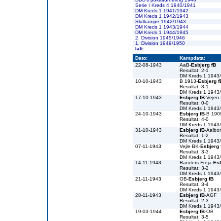
Serie I Kreds 4 1940/1941
DM Kreds 1 1941/1942
DM Kreds 1 1942/1943
Slutkampe 1942/1943
DM Kreds 1 1943/1944
DM Kreds 1 1944/1945
2. Division 1945/1946
1. Division 1949/1950
Ialt:
Dato:
Kampdata:
22-08-1943
AaB-
Esbjerg fB
Resultat: 2-1
DM Kreds 1 1943
10-10-1943
B 1913-
Esbjerg f
Resultat: 3-1
DM Kreds 1 1943
17-10-1943
Esbjerg fB
-Vejen
Resultat: 0-0
DM Kreds 1 1943
24-10-1943
Esbjerg fB
-B 190
Resultat: 4-0
DM Kreds 1 1943
31-10-1943
Esbjerg fB
-Aalbo
Resultat: 1-2
DM Kreds 1 1943
07-11-1943
Vejle BK-
Esbjerg 
Resultat: 3-3
DM Kreds 1 1943
14-11-1943
Randers Freja-
Esb
Resultat: 3-2
DM Kreds 1 1943
21-11-1943
OB-
Esbjerg fB
Resultat: 3-4
DM Kreds 1 1943
28-11-1943
Esbjerg fB
-AGF
Resultat: 2-3
DM Kreds 1 1943
19-03-1944
Esbjerg fB
-OB
Resultat: 3-5