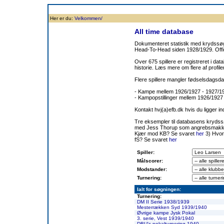
Forside
Klubben
Historie
Truppen
Resultatbørs
Database
Målsc
Her er du:
Velkommen/
All time database
Dokumenteret statistik med krydssøgn
Head-To-Head siden 1928/1929. Offic
Over 675 spillere er registreret i dat
historie. Læs mere om flere af prof
Flere spillere mangler fødselsdagsda
- Kampe mellem 1926/1927 - 1927/
- Kampopstillinger mellem 1926/1927
Kontakt hvj(a)efb.dk hvis du ligger i
Tre eksempler til databasens kryds
med Jess Thorup som angrebsmakk
Kjær mod KB? Se svaret
her
3) Hvor
fS? Se svaret
her
Spiller:
Målscorer:
Modstander:
Turnering:
Ialt for søgningen:
Turnering:
DM II Serie 1938/1939
Mesterrækken Syd 1939/1940
Øvrige kampe Jysk Pokal
3. serie, Vest 1939/1940
DBU's pokalturnering 1940