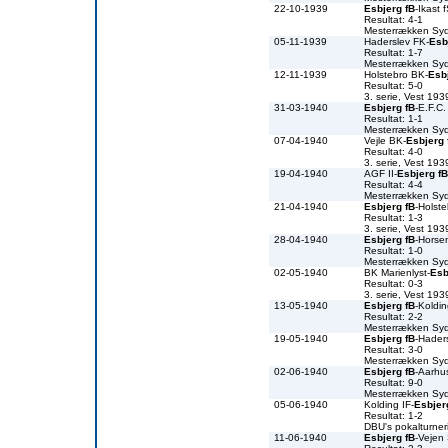
22-10-1939
Esbjerg fB
-Ikast 
Resultat: 4-1
Mesterrækken Sy
05-11-1939
Haderslev FK-
Esb
Resultat: 1-7
Mesterrækken Sy
12-11-1939
Holstebro BK-
Esb
Resultat: 5-0
3. serie, Vest 19
31-03-1940
Esbjerg fB
-E.F.C.
Resultat: 1-1
Mesterrækken Sy
07-04-1940
Vejle BK-
Esbjerg 
Resultat: 4-0
3. serie, Vest 19
19-04-1940
AGF II-
Esbjerg fB
Resultat: 4-4
Mesterrækken Sy
21-04-1940
Esbjerg fB
-Holst
Resultat: 1-3
3. serie, Vest 19
28-04-1940
Esbjerg fB
-Horse
Resultat: 1-0
Mesterrækken Sy
02-05-1940
BK Marienlyst-
Esb
Resultat: 0-3
3. serie, Vest 19
13-05-1940
Esbjerg fB
-Koldin
Resultat: 2-2
Mesterrækken Sy
19-05-1940
Esbjerg fB
-Hader
Resultat: 3-0
Mesterrækken Sy
02-06-1940
Esbjerg fB
-Aarhu
Resultat: 9-0
Mesterrækken Sy
05-06-1940
Kolding IF-
Esbjer
Resultat: 1-2
DBU's pokalturne
11-06-1940
Esbjerg fB
-Vejen