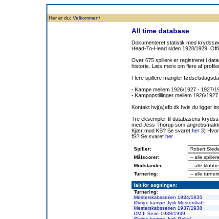
Forside
Klubben
Historie
Truppen
Resultatbørs
Database
Målsc
Her er du:
Velkommen/
All time database
Dokumenteret statistik med krydssøgn
Head-To-Head siden 1928/1929. Offic
Over 675 spillere er registreret i dat
historie. Læs mere om flere af prof
Flere spillere mangler fødselsdagsda
- Kampe mellem 1926/1927 - 1927/
- Kampopstillinger mellem 1926/1927
Kontakt hvj(a)efb.dk hvis du ligger i
Tre eksempler til databasens kryds
med Jess Thorup som angrebsmakk
Kjær mod KB? Se svaret
her
3) Hvor
fS? Se svaret
her
Spiller:
Målscorer:
Modstander:
Turnering:
Ialt for søgningen:
Turnering:
Mesterskabsserien 1934/1935
Øvrige kampe Jysk Mesterskab
Mesterskabsserien 1937/1938
DM II Serie 1938/1939
Øvrige kampe Jysk Pokal