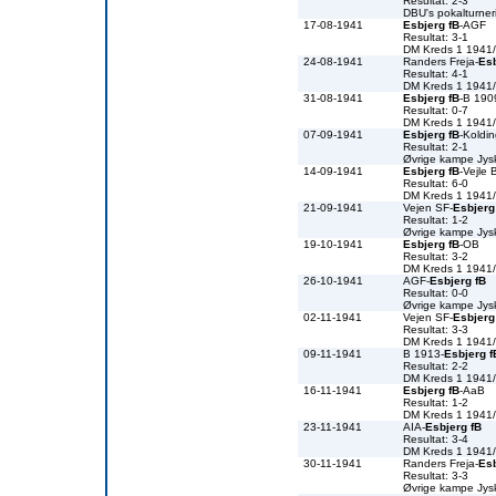
Resultat: 2-3
DBU's pokalturne
17-08-1941
Esbjerg fB
-AGF
Resultat: 3-1
DM Kreds 1 1941
24-08-1941
Randers Freja-
Esb
Resultat: 4-1
DM Kreds 1 1941
31-08-1941
Esbjerg fB
-B 190
Resultat: 0-7
DM Kreds 1 1941
07-09-1941
Esbjerg fB
-Koldi
Resultat: 2-1
Øvrige kampe Jys
14-09-1941
Esbjerg fB
-Vejle 
Resultat: 6-0
DM Kreds 1 1941
21-09-1941
Vejen SF-
Esbjerg
Resultat: 1-2
Øvrige kampe Jys
19-10-1941
Esbjerg fB
-OB
Resultat: 3-2
DM Kreds 1 1941
26-10-1941
AGF-
Esbjerg fB
Resultat: 0-0
Øvrige kampe Jys
02-11-1941
Vejen SF-
Esbjerg
Resultat: 3-3
DM Kreds 1 1941
09-11-1941
B 1913-
Esbjerg f
Resultat: 2-2
DM Kreds 1 1941
16-11-1941
Esbjerg fB
-AaB
Resultat: 1-2
DM Kreds 1 1941
23-11-1941
AIA-
Esbjerg fB
Resultat: 3-4
DM Kreds 1 1941
30-11-1941
Randers Freja-
Esb
Resultat: 3-3
Øvrige kampe Jys