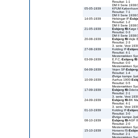
Resultat: 1-1
DM II Serie 1938
05-05-1939
KFUM København
Resultat: 7-1
DM II Serie 1938
14-05-1939
Helsingør IF-
Esbje
Resultat: 1-2
DM II Serie 1938
21-05-1939
Esbjerg fB
-Køge
Resultat: 0-3
DM II Serie 1938
20-08-1939
Esbjerg fB
-Vejle 
Resultat: 2-3
3. serie, Vest 19
27-08-1939
Kolding IF-
Esbjer
Resultat: 4-1
Mesterrækken Sy
03-09-1939
E.F.C.-
Esbjerg fB
Resultat: 0-0
Mesterrækken Sy
04-09-1939
Vejen SF-
Esbjerg
Resultat: 1-4
Øvrige kampe Jys
10-09-1939
Aarhus 1900-
Esbj
Resultat: 0-5
Mesterrækken Sy
17-09-1939
Esbjerg fB
-Oden
Resultat: 2-1
3. serie, Vest 19
24-09-1939
Esbjerg fB
-BK Mar
Resultat: 4-1
3. serie, Vest 19
01-10-1939
Kolding IF-
Esbjer
Resultat: 3-0
Øvrige kampe Jys
08-10-1939
Esbjerg fB
-AGF II
Resultat: 2-0
Mesterrækken Sy
15-10-1939
Horsens fS-
Esbje
Resultat: 2-1
Mesterrækken Sy