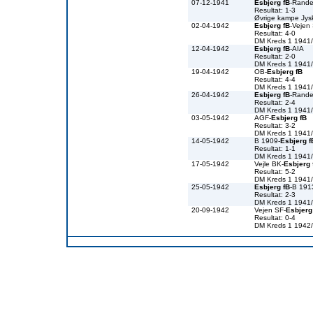
07-12-1941
Esbjerg fB
-Rande
Resultat: 1-3
Øvrige kampe Jys
02-04-1942
Esbjerg fB
-Vejen
Resultat: 4-0
DM Kreds 1 1941
12-04-1942
Esbjerg fB
-AIA
Resultat: 2-0
DM Kreds 1 1941
19-04-1942
OB-
Esbjerg fB
Resultat: 4-4
DM Kreds 1 1941
26-04-1942
Esbjerg fB
-Rande
Resultat: 2-4
DM Kreds 1 1941
03-05-1942
AGF-
Esbjerg fB
Resultat: 3-2
DM Kreds 1 1941
14-05-1942
B 1909-
Esbjerg f
Resultat: 1-1
DM Kreds 1 1941
17-05-1942
Vejle BK-
Esbjerg 
Resultat: 5-2
DM Kreds 1 1941
25-05-1942
Esbjerg fB
-B 191
Resultat: 2-3
DM Kreds 1 1941
20-09-1942
Vejen SF-
Esbjerg
Resultat: 0-4
DM Kreds 1 1942