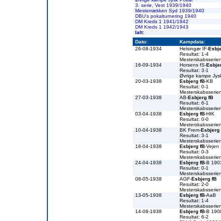
3. serie, Vest 1939/1940
Mesterrækken Syd 1939/1940
DBU's pokalturnering 1940
DM Kreds 1 1941/1942
DM Kreds 1 1942/1943
Ialt:
Dato:
Kampdata:
26-08-1934
Helsingør IF-
Esbje
Resultat: 1-4
Mesterskabsserie
16-09-1934
Horsens fS-
Esbje
Resultat: 3-1
Øvrige kampe Jys
20-03-1938
Esbjerg fB
-KB
Resultat: 0-1
Mesterskabsserie
27-03-1938
AB-
Esbjerg fB
Resultat: 6-1
Mesterskabsserie
03-04-1938
Esbjerg fB
-HIK
Resultat: 0-0
Mesterskabsserie
10-04-1938
BK Frem-
Esbjerg 
Resultat: 3-1
Mesterskabsserie
18-04-1938
Esbjerg fB
-Vejen
Resultat: 0-3
Mesterskabsserie
24-04-1938
Esbjerg fB
-B 190
Resultat: 0-1
Mesterskabsserie
08-05-1938
AGF-
Esbjerg fB
Resultat: 2-0
Mesterskabsserie
13-05-1938
Esbjerg fB
-AaB
Resultat: 1-4
Mesterskabsserie
14-08-1938
Esbjerg fB
-B 190
Resultat: 6-2