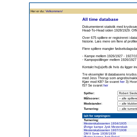
Forside
Klubben
Historie
Truppen
Resultatbørs
Database
Målsc
Her er du:
Velkommen/
All time database
Dokumenteret statistik med krydssøgn
Head-To-Head siden 1928/1929. Offic
Over 675 spillere er registreret i dat
historie. Læs mere om flere af prof
Flere spillere mangler fødselsdagsda
- Kampe mellem 1926/1927 - 1927/
- Kampopstillinger mellem 1926/1927
Kontakt hvj(a)efb.dk hvis du ligger i
Tre eksempler til databasens kryds
med Jess Thorup som angrebsmakk
Kjær mod KB? Se svaret
her
3) Hvor
fS? Se svaret
her
Spiller:
Målscorer:
Modstander:
Turnering:
Ialt for søgningen:
Turnering:
Mesterskabsserien 1934/1935
Øvrige kampe Jysk Mesterskab
Mesterskabsserien 1937/1938
DM II Serie 1938/1939
Øvrige kampe Jysk Pokal