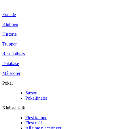
Forside
Klubben
Historie
Truppen
Resultatbørs
Database
Målscorer
Pokal
Sæson
Pokalfinaler
Klubstatistik
Flest kampe
Flest mål
All time placeringer