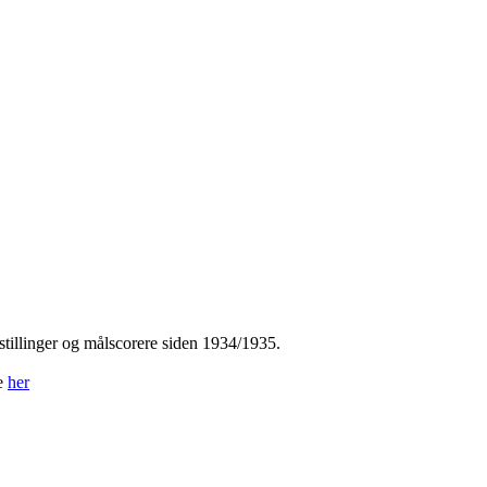
tillinger og målscorere siden 1934/1935.
ne
her