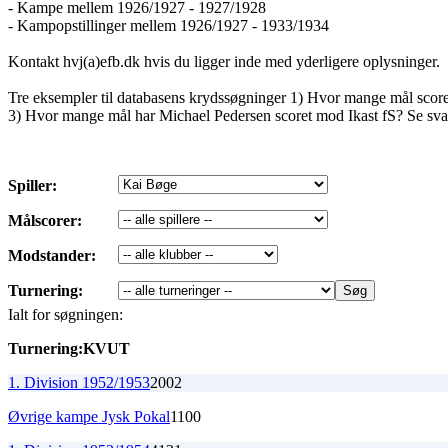
- Kampe mellem 1926/1927 - 1927/1928
- Kampopstillinger mellem 1926/1927 - 1933/1934
Kontakt hvj(a)efb.dk hvis du ligger inde med yderligere oplysninger.
Tre eksempler til databasens krydssøgninger 1) Hvor mange mål sco
3) Hvor mange mål har Michael Pedersen scoret mod Ikast fS? Se sva
Spiller:
Målscorer:
Modstander:
Turnering:
Ialt for søgningen:
Turnering:
K
V
U
T
1. Division 1952/1953
2
0
0
2
Øvrige kampe Jysk Pokal
1
1
0
0