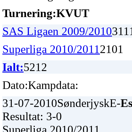
Turnering:
K
V
U
T
SAS Ligaen 2009/2010
3
1
1
Superliga 2010/2011
2
1
0
1
Ialt:
5
2
1
2
Dato:
Kampdata:
31-07-2010
SønderjyskE-
Es
Resultat: 3-0
Superliga 2010/2011