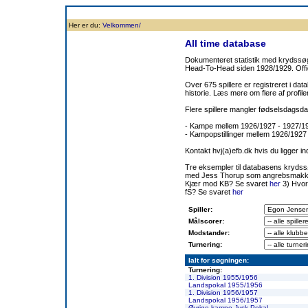
Forside
Klubben
Historie
Truppen
Resultatbørs
Database
Målsc
Her er du:
Velkommen/
All time database
Dokumenteret statistik med krydssøgn
Head-To-Head siden 1928/1929. Offic
Over 675 spillere er registreret i dat
historie. Læs mere om flere af prof
Flere spillere mangler fødselsdagsda
- Kampe mellem 1926/1927 - 1927/
- Kampopstillinger mellem 1926/1927
Kontakt hvj(a)efb.dk hvis du ligger i
Tre eksempler til databasens kryds
med Jess Thorup som angrebsmakk
Kjær mod KB? Se svaret
her
3) Hvor
fS? Se svaret
her
Spiller:
Målscorer:
Modstander:
Turnering:
Ialt for søgningen:
Turnering:
1. Division 1955/1956
Landspokal 1955/1956
1. Division 1956/1957
Landspokal 1956/1957
Øvrige kampe Jysk Pokal