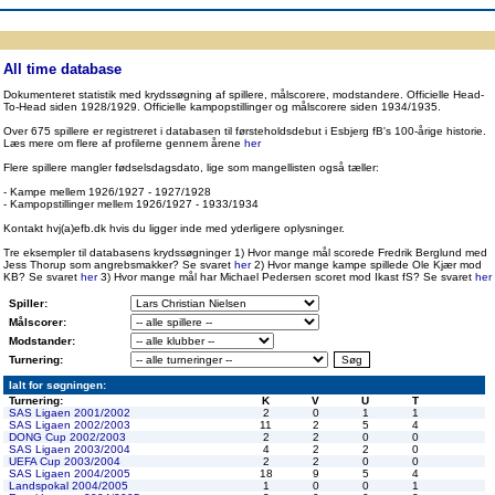
ppen
Resultatbørs
Database
Målscorer
Pokal
Klubstatistik
Europa
A-landsholdet
Å
All time database
Dokumenteret statistik med krydssøgning af spillere, målscorere, modstandere. Officielle Head-
To-Head siden 1928/1929. Officielle kampopstillinger og målscorere siden 1934/1935.
Over 675 spillere er registreret i databasen til førsteholdsdebut i Esbjerg fB's 100-årige historie.
Læs mere om flere af profilerne gennem årene
her
Flere spillere mangler fødselsdagsdato, lige som mangellisten også tæller:
- Kampe mellem 1926/1927 - 1927/1928
- Kampopstillinger mellem 1926/1927 - 1933/1934
Kontakt hvj(a)efb.dk hvis du ligger inde med yderligere oplysninger.
Tre eksempler til databasens krydssøgninger 1) Hvor mange mål scorede Fredrik Berglund med
Jess Thorup som angrebsmakker? Se svaret
her
2) Hvor mange kampe spillede Ole Kjær mod
KB? Se svaret
her
3) Hvor mange mål har Michael Pedersen scoret mod Ikast fS? Se svaret
her
Spiller:
Målscorer:
Modstander:
Turnering:
Ialt for søgningen:
Turnering:
K
V
U
T
SAS Ligaen 2001/2002
2
0
1
1
SAS Ligaen 2002/2003
11
2
5
4
DONG Cup 2002/2003
2
2
0
0
SAS Ligaen 2003/2004
4
2
2
0
UEFA Cup 2003/2004
2
2
0
0
SAS Ligaen 2004/2005
18
9
5
4
Landspokal 2004/2005
1
0
0
1