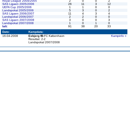
Royal League 2004/2005
2
0
0
2
SAS Ligaen 2005/2006
26
11
3
12
UEFA Cup 2005/2006
1
1
0
0
Landspokal 2005/2006
5
3
0
2
SAS Ligaen 2006/2007
11
4
3
4
Landspokal 2006/2007
2
2
0
0
SAS Ligaen 2007/2008
3
0
0
3
Landspokal 2007/2008
1
0
1
0
Ialt:
91
38
20
33
Dato:
Kampdata:
16-04-2008
Esbjerg fB
-FC København
Kampinfo »
Resultat: 2-2
Landspokal 2007/2008