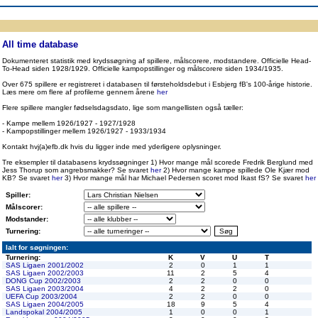
ppen
Resultatbørs
Database
Målscorer
Pokal
Klubstatistik
Europa
A-landsholdet
Å
All time database
Dokumenteret statistik med krydssøgning af spillere, målscorere, modstandere. Officielle Head-
To-Head siden 1928/1929. Officielle kampopstillinger og målscorere siden 1934/1935.
Over 675 spillere er registreret i databasen til førsteholdsdebut i Esbjerg fB's 100-årige historie.
Læs mere om flere af profilerne gennem årene
her
Flere spillere mangler fødselsdagsdato, lige som mangellisten også tæller:
- Kampe mellem 1926/1927 - 1927/1928
- Kampopstillinger mellem 1926/1927 - 1933/1934
Kontakt hvj(a)efb.dk hvis du ligger inde med yderligere oplysninger.
Tre eksempler til databasens krydssøgninger 1) Hvor mange mål scorede Fredrik Berglund med
Jess Thorup som angrebsmakker? Se svaret
her
2) Hvor mange kampe spillede Ole Kjær mod
KB? Se svaret
her
3) Hvor mange mål har Michael Pedersen scoret mod Ikast fS? Se svaret
her
Spiller:
Målscorer:
Modstander:
Turnering:
Ialt for søgningen:
Turnering:
K
V
U
T
SAS Ligaen 2001/2002
2
0
1
1
SAS Ligaen 2002/2003
11
2
5
4
DONG Cup 2002/2003
2
2
0
0
SAS Ligaen 2003/2004
4
2
2
0
UEFA Cup 2003/2004
2
2
0
0
SAS Ligaen 2004/2005
18
9
5
4
Landspokal 2004/2005
1
0
0
1