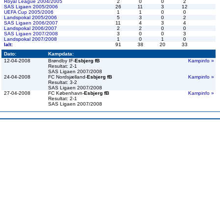
Royal League 2004/2005
2
0
0
2
SAS Ligaen 2005/2006
26
11
3
12
UEFA Cup 2005/2006
1
1
0
0
Landspokal 2005/2006
5
3
0
2
SAS Ligaen 2006/2007
11
4
3
4
Landspokal 2006/2007
2
2
0
0
SAS Ligaen 2007/2008
3
0
0
3
Landspokal 2007/2008
1
0
1
0
Ialt:
91
38
20
33
Dato:
Kampdata:
12-04-2008
Brøndby IF-
Esbjerg fB
Kampinfo »
Resultat: 2-1
SAS Ligaen 2007/2008
24-04-2008
FC Nordsjælland-
Esbjerg fB
Kampinfo »
Resultat: 3-2
SAS Ligaen 2007/2008
27-04-2008
FC København-
Esbjerg fB
Kampinfo »
Resultat: 2-1
SAS Ligaen 2007/2008