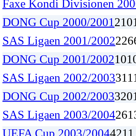
Faxe Kondi Divisionen 20
DONG Cup 2000/2001
2
1
0
SAS Ligaen 2001/2002
22
6
DONG Cup 2001/2002
1
0
1
SAS Ligaen 2002/2003
31
1
DONG Cup 2002/2003
3
2
0
SAS Ligaen 2003/2004
26
1
UEFA Cup 2003/2004
4
2
1
1