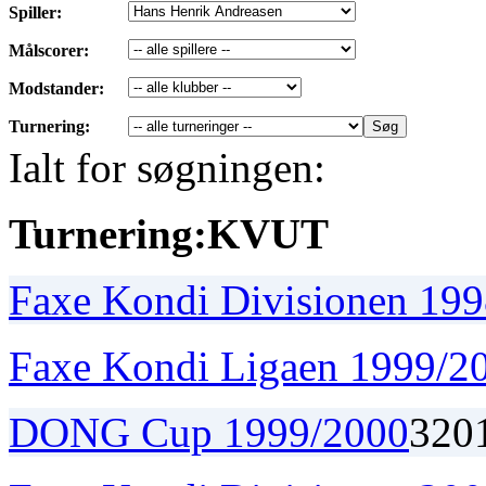
Spiller:
Målscorer:
Modstander:
Turnering:
Ialt for søgningen:
Turnering:
K
V
U
T
Faxe Kondi Divisionen 19
Faxe Kondi Ligaen 1999/2
DONG Cup 1999/2000
3
2
0