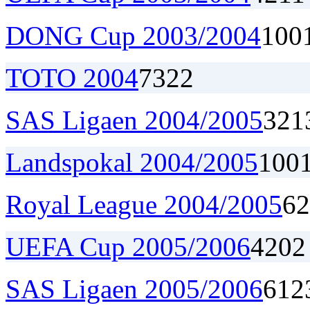
DONG Cup 2003/2004
1
0
0
TOTO 2004
7
3
2
2
SAS Ligaen 2004/2005
32
1
Landspokal 2004/2005
1
0
0
Royal League 2004/2005
6
2
UEFA Cup 2005/2006
4
2
0
2
SAS Ligaen 2005/2006
6
1
2