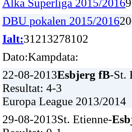
Alka Superliga 2015/2016
9
DBU pokalen 2015/2016
2
0
Ialt:
312
132
78
102
Dato:
Kampdata:
22-08-2013
Esbjerg fB
-St.
Resultat: 4-3
Europa League 2013/2014
29-08-2013
St. Etienne-
Esb