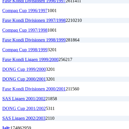
Faxe Kondi Divisionen 1996/1997
26
11
4
11
Compaq Cup 1996/1997
1
0
0
1
Faxe Kondi Divisionen 1997/1998
22
10
2
10
Compaq Cup 1997/1998
1
0
0
1
Faxe Kondi Divisionen 1998/1999
28
18
6
4
Compaq Cup 1998/1999
3
2
0
1
Faxe Kondi Ligaen 1999/2000
25
6
2
17
DONG Cup 1999/2000
3
2
0
1
DONG Cup 2000/2001
3
2
0
1
Faxe Kondi Divisionen 2000/2001
21
15
6
0
SAS Ligaen 2001/2002
21
8
5
8
DONG Cup 2001/2002
5
3
1
1
SAS Ligaen 2002/2003
2
1
1
0
Ialt:
174
86
29
59