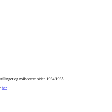
tillinger og målscorere siden 1934/1935.
ne
her