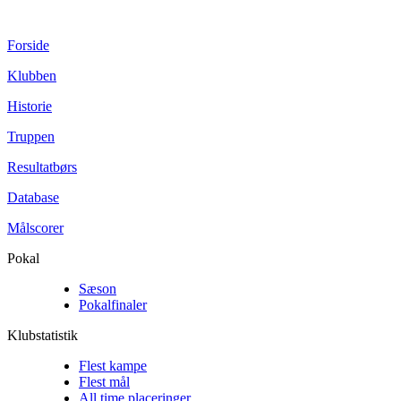
Forside
Klubben
Historie
Truppen
Resultatbørs
Database
Målscorer
Pokal
Sæson
Pokalfinaler
Klubstatistik
Flest kampe
Flest mål
All time placeringer