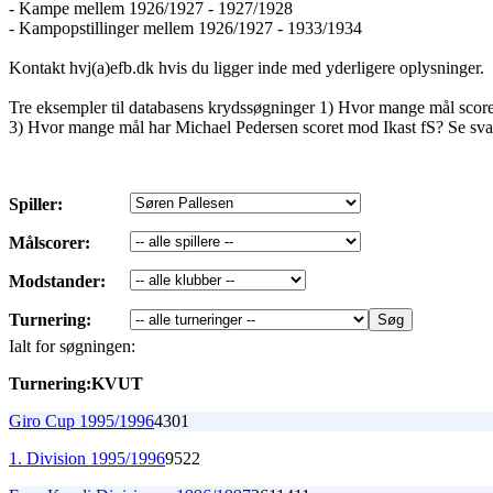
- Kampe mellem 1926/1927 - 1927/1928
- Kampopstillinger mellem 1926/1927 - 1933/1934
Kontakt hvj(a)efb.dk hvis du ligger inde med yderligere oplysninger.
Tre eksempler til databasens krydssøgninger 1) Hvor mange mål sco
3) Hvor mange mål har Michael Pedersen scoret mod Ikast fS? Se sva
Spiller:
Målscorer:
Modstander:
Turnering:
Ialt for søgningen:
Turnering:
K
V
U
T
Giro Cup 1995/1996
4
3
0
1
1. Division 1995/1996
9
5
2
2