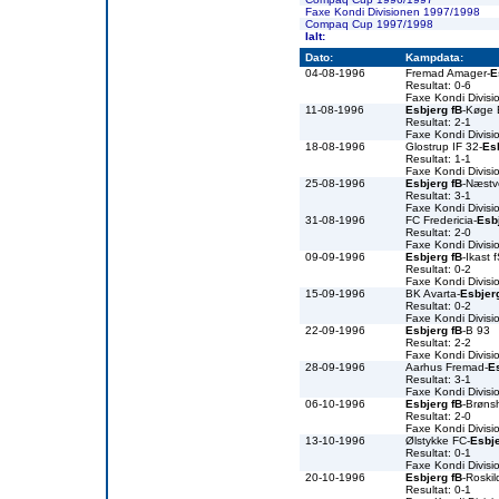
Faxe Kondi Divisionen 1997/1998
Compaq Cup 1997/1998
Ialt:
Dato:
Kampdata:
04-08-1996
Fremad Amager-
E
Resultat: 0-6
Faxe Kondi Divis
11-08-1996
Esbjerg fB
-Køge
Resultat: 2-1
Faxe Kondi Divis
18-08-1996
Glostrup IF 32-
Es
Resultat: 1-1
Faxe Kondi Divis
25-08-1996
Esbjerg fB
-Næst
Resultat: 3-1
Faxe Kondi Divis
31-08-1996
FC Fredericia-
Esb
Resultat: 2-0
Faxe Kondi Divis
09-09-1996
Esbjerg fB
-Ikast 
Resultat: 0-2
Faxe Kondi Divis
15-09-1996
BK Avarta-
Esbjer
Resultat: 0-2
Faxe Kondi Divis
22-09-1996
Esbjerg fB
-B 93
Resultat: 2-2
Faxe Kondi Divis
28-09-1996
Aarhus Fremad-
E
Resultat: 3-1
Faxe Kondi Divis
06-10-1996
Esbjerg fB
-Brøns
Resultat: 2-0
Faxe Kondi Divis
13-10-1996
Ølstykke FC-
Esbje
Resultat: 0-1
Faxe Kondi Divis
20-10-1996
Esbjerg fB
-Roski
Resultat: 0-1