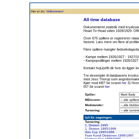
Forside
Klubben
Historie
Truppen
Resultatbørs
Database
Målsc
Her er du:
Velkommen/
All time database
Dokumenteret statistik med krydssøgn
Head-To-Head siden 1928/1929. Offic
Over 675 spillere er registreret i dat
historie. Læs mere om flere af prof
Flere spillere mangler fødselsdagsda
- Kampe mellem 1926/1927 - 1927/
- Kampopstillinger mellem 1926/1927
Kontakt hvj(a)efb.dk hvis du ligger i
Tre eksempler til databasens kryds
med Jess Thorup som angrebsmakk
Kjær mod KB? Se svaret
her
3) Hvor
fS? Se svaret
her
Spiller:
Målscorer:
Modstander:
Turnering:
Ialt for søgningen:
Turnering:
1. Division 1995
1. Division 1995/1996
Giro Cup 1995/1996
Faxe Kondi Divisionen 1996/1997
Compaq Cup 1996/1997