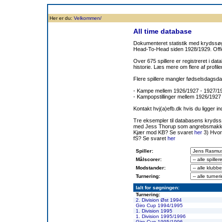
Forside
Klubben
Historie
Truppen
Resultatbørs
Database
Målsc
Her er du:
Velkommen/
All time database
Dokumenteret statistik med krydssøgn
Head-To-Head siden 1928/1929. Offic
Over 675 spillere er registreret i dat
historie. Læs mere om flere af prof
Flere spillere mangler fødselsdagsda
- Kampe mellem 1926/1927 - 1927/
- Kampopstillinger mellem 1926/1927
Kontakt hvj(a)efb.dk hvis du ligger i
Tre eksempler til databasens kryds
med Jess Thorup som angrebsmakk
Kjær mod KB? Se svaret
her
3) Hvor
fS? Se svaret
her
Spiller:
Målscorer:
Modstander:
Turnering:
Ialt for søgningen:
Turnering:
2. Division Øst 1994
Giro Cup 1994/1995
1. Division 1995
1. Division 1995/1996
Giro Cup 1995/1996