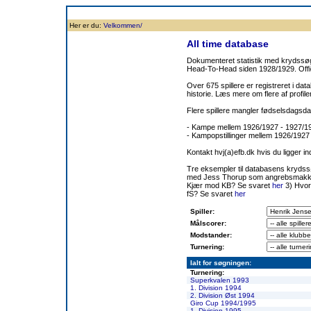
Forside
Klubben
Historie
Truppen
Resultatbørs
Database
Målsc
Her er du:
Velkommen/
All time database
Dokumenteret statistik med krydssøgn
Head-To-Head siden 1928/1929. Offic
Over 675 spillere er registreret i dat
historie. Læs mere om flere af prof
Flere spillere mangler fødselsdagsda
- Kampe mellem 1926/1927 - 1927/
- Kampopstillinger mellem 1926/1927
Kontakt hvj(a)efb.dk hvis du ligger i
Tre eksempler til databasens kryds
med Jess Thorup som angrebsmakk
Kjær mod KB? Se svaret
her
3) Hvor
fS? Se svaret
her
Spiller:
Målscorer:
Modstander:
Turnering:
Ialt for søgningen:
Turnering:
Superkvalen 1993
1. Division 1994
2. Division Øst 1994
Giro Cup 1994/1995
1. Division 1995