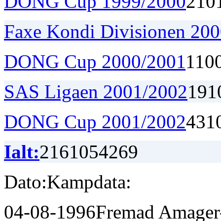
DONG Cup 1999/2000
2
1
0
Faxe Kondi Divisionen 20
DONG Cup 2000/2001
1
1
0
SAS Ligaen 2001/2002
19
1
DONG Cup 2001/2002
4
3
1
Ialt:
216
105
42
69
Dato:
Kampdata:
04-08-1996
Fremad Amager