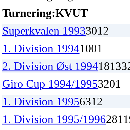
Turnering:
K
V
U
T
Superkvalen 1993
3
0
1
2
1. Division 1994
1
0
0
1
2. Division Øst 1994
18
13
3
Giro Cup 1994/1995
3
2
0
1
1. Division 1995
6
3
1
2
1. Division 1995/1996
28
11