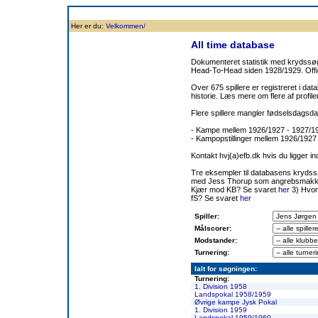
Forside
Klubben
Historie
Truppen
Resultatbørs
Database
Målsc
Her er du:
Velkommen/
All time database
Dokumenteret statistik med krydssøgn
Head-To-Head siden 1928/1929. Offic
Over 675 spillere er registreret i dat
historie. Læs mere om flere af prof
Flere spillere mangler fødselsdagsda
- Kampe mellem 1926/1927 - 1927/
- Kampopstillinger mellem 1926/1927
Kontakt hvj(a)efb.dk hvis du ligger i
Tre eksempler til databasens kryds
med Jess Thorup som angrebsmakk
Kjær mod KB? Se svaret
her
3) Hvor
fS? Se svaret
her
Spiller:
Målscorer:
Modstander:
Turnering:
Ialt for søgningen:
Turnering:
1. Division 1958
Landspokal 1958/1959
Øvrige kampe Jysk Pokal
1. Division 1959
Landspokal 1959/1960