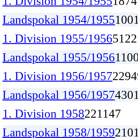
1. Division 1954/1955
18
7
4
Landspokal 1954/1955
1
0
0
1. Division 1955/1956
5
1
2
2
Landspokal 1955/1956
1
1
0
1. Division 1956/1957
22
9
4
Landspokal 1956/1957
4
3
0
1. Division 1958
22
11
4
7
Landspokal 1958/1959
2
1
0