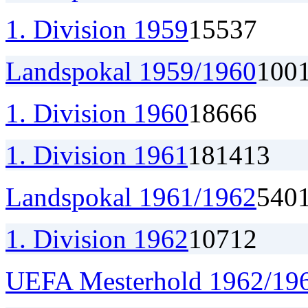
1. Division 1959
15
5
3
7
Landspokal 1959/1960
1
0
0
1. Division 1960
18
6
6
6
1. Division 1961
18
14
1
3
Landspokal 1961/1962
5
4
0
1. Division 1962
10
7
1
2
UEFA Mesterhold 1962/19