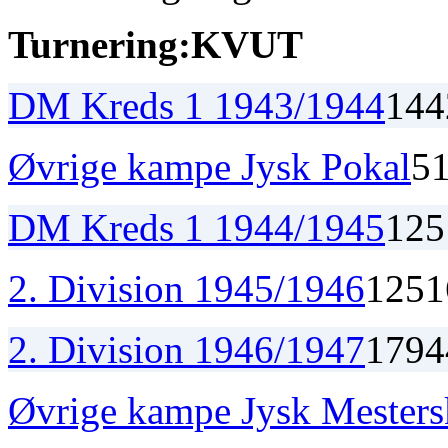
Turnering:
K
V
U
T
DM Kreds 1 1943/1944
14
4
Øvrige kampe Jysk Pokal
5
DM Kreds 1 1944/1945
12
5
2. Division 1945/1946
12
5
1
2. Division 1946/1947
17
9
4
Øvrige kampe Jysk Mester