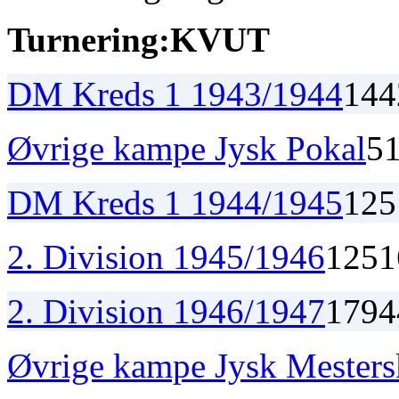
Turnering:
K
V
U
T
DM Kreds 1 1943/1944
14
4
Øvrige kampe Jysk Pokal
5
DM Kreds 1 1944/1945
12
5
2. Division 1945/1946
12
5
1
2. Division 1946/1947
17
9
4
Øvrige kampe Jysk Mester