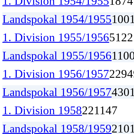
1. Division 1954/1955
18
7
4
Landspokal 1954/1955
1
0
0
1. Division 1955/1956
5
1
2
2
Landspokal 1955/1956
1
1
0
1. Division 1956/1957
22
9
4
Landspokal 1956/1957
4
3
0
1. Division 1958
22
11
4
7
Landspokal 1958/1959
2
1
0