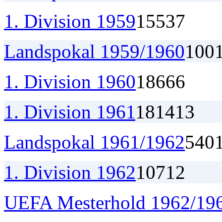
1. Division 1959
15
5
3
7
Landspokal 1959/1960
1
0
0
1. Division 1960
18
6
6
6
1. Division 1961
18
14
1
3
Landspokal 1961/1962
5
4
0
1. Division 1962
10
7
1
2
UEFA Mesterhold 1962/19