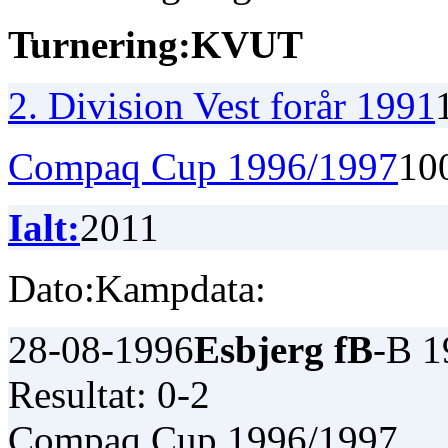
Turnering:
K
V
U
T
2. Division Vest forår 1991
Compaq Cup 1996/1997
1
0
Ialt:
2
0
1
1
Dato:
Kampdata:
28-08-1996
Esbjerg fB
-B 1
Resultat: 0-2
Compaq Cup 1996/1997