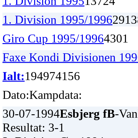
1. Division 1995
13
7
2
4
1. Division 1995/1996
29
13
Giro Cup 1995/1996
4
3
0
1
Faxe Kondi Divisionen 19
Ialt:
194
97
41
56
Dato:
Kampdata:
30-07-1994
Esbjerg fB
-Van
Resultat: 3-1