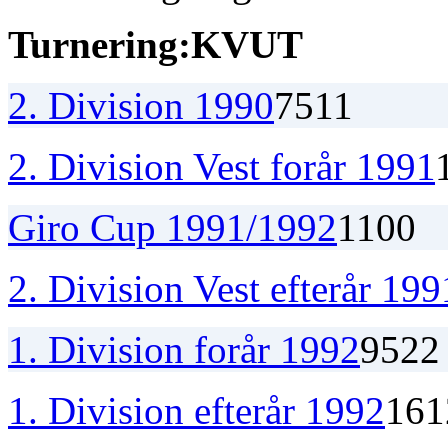
Turnering:
K
V
U
T
2. Division 1990
7
5
1
1
2. Division Vest forår 1991
Giro Cup 1991/1992
1
1
0
0
2. Division Vest efterår 199
1. Division forår 1992
9
5
2
2
1. Division efterår 1992
16
1