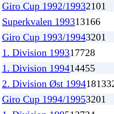
Giro Cup 1992/1993
2
1
0
1
Superkvalen 1993
13
1
6
6
Giro Cup 1993/1994
3
2
0
1
1. Division 1993
17
7
2
8
1. Division 1994
14
4
5
5
2. Division Øst 1994
18
13
3
Giro Cup 1994/1995
3
2
0
1