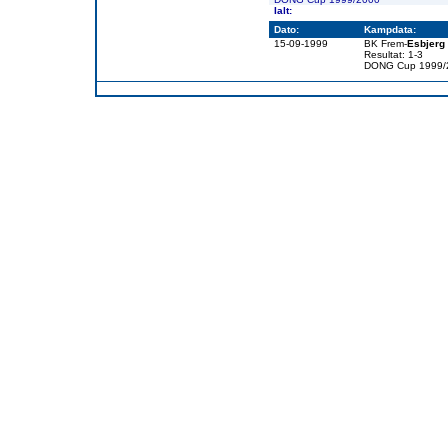
Ialt:
Dato:
Kampdata:
15-09-1999
BK Frem-
Esbjerg 
Resultat: 1-3
DONG Cup 1999/