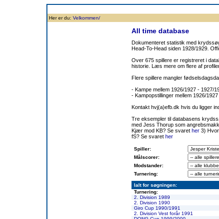
Forside
Klubben
Historie
Truppen
Resultatbørs
Database
Målsc
Her er du:
Velkommen/
All time database
Dokumenteret statistik med krydssøgn
Head-To-Head siden 1928/1929. Offic
Over 675 spillere er registreret i dat
historie. Læs mere om flere af prof
Flere spillere mangler fødselsdagsda
- Kampe mellem 1926/1927 - 1927/
- Kampopstillinger mellem 1926/1927
Kontakt hvj(a)efb.dk hvis du ligger i
Tre eksempler til databasens kryds
med Jess Thorup som angrebsmakk
Kjær mod KB? Se svaret
her
3) Hvor
fS? Se svaret
her
Spiller:
Målscorer:
Modstander:
Turnering:
Ialt for søgningen:
Turnering:
2. Division 1989
2. Division 1990
Giro Cup 1990/1991
2. Division Vest forår 1991
DONG Cup 1999/2000