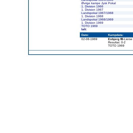
Øvrige kampe Jysk Pokal
1. Division 1966
1. Division 1967
Landspokal 1967/1968
1. Division 1968
Landspokal 1968/1969
1. Division 1969
TOTO 1969
Ialt:
Dato:
Kampdata:
02-08-1969
Esbjerg fB
-Liers
Resultat: 0-2
TOTO 1969