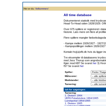
Forside
Klubben
Historie
Truppen
Resultatbørs
Database
Målsc
Her er du:
Velkommen/
All time database
Dokumenteret statistik med krydssøgn
Head-To-Head siden 1928/1929. Offic
Over 675 spillere er registreret i dat
historie. Læs mere om flere af prof
Flere spillere mangler fødselsdagsda
- Kampe mellem 1926/1927 - 1927/
- Kampopstillinger mellem 1926/1927
Kontakt hvj(a)efb.dk hvis du ligger i
Tre eksempler til databasens kryds
med Jess Thorup som angrebsmakk
Kjær mod KB? Se svaret
her
3) Hvor
fS? Se svaret
her
Spiller:
Målscorer:
Modstander:
Turnering:
Ialt for søgningen:
Turnering:
1. Division 1964
UEFA Pokalvindere 1964/1965
Landspokal 1964/1965
1. Division 1965
Landspokal 1965/1966