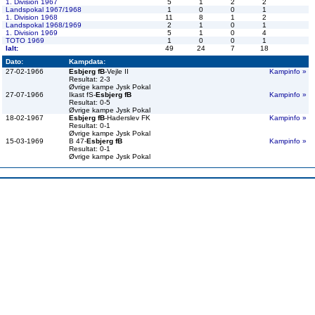
1. Division 1967
5
1
2
2
Landspokal 1967/1968
1
0
0
1
1. Division 1968
11
8
1
2
Landspokal 1968/1969
2
1
0
1
1. Division 1969
5
1
0
4
TOTO 1969
1
0
0
1
Ialt:
49
24
7
18
Dato:
Kampdata:
27-02-1966
Esbjerg fB
-Vejle II
Kampinfo »
Resultat: 2-3
Øvrige kampe Jysk Pokal
27-07-1966
Ikast fS-
Esbjerg fB
Kampinfo »
Resultat: 0-5
Øvrige kampe Jysk Pokal
18-02-1967
Esbjerg fB
-Haderslev FK
Kampinfo »
Resultat: 0-1
Øvrige kampe Jysk Pokal
15-03-1969
B 47-
Esbjerg fB
Kampinfo »
Resultat: 0-1
Øvrige kampe Jysk Pokal