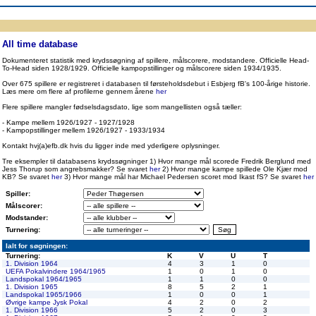
ppen
Resultatbørs
Database
Målscorer
Pokal
Klubstatistik
Europa
A-landsholdet
Å
All time database
Dokumenteret statistik med krydssøgning af spillere, målscorere, modstandere. Officielle Head-
To-Head siden 1928/1929. Officielle kampopstillinger og målscorere siden 1934/1935.
Over 675 spillere er registreret i databasen til førsteholdsdebut i Esbjerg fB's 100-årige historie.
Læs mere om flere af profilerne gennem årene
her
Flere spillere mangler fødselsdagsdato, lige som mangellisten også tæller:
- Kampe mellem 1926/1927 - 1927/1928
- Kampopstillinger mellem 1926/1927 - 1933/1934
Kontakt hvj(a)efb.dk hvis du ligger inde med yderligere oplysninger.
Tre eksempler til databasens krydssøgninger 1) Hvor mange mål scorede Fredrik Berglund med
Jess Thorup som angrebsmakker? Se svaret
her
2) Hvor mange kampe spillede Ole Kjær mod
KB? Se svaret
her
3) Hvor mange mål har Michael Pedersen scoret mod Ikast fS? Se svaret
her
Spiller:
Målscorer:
Modstander:
Turnering:
Ialt for søgningen:
Turnering:
K
V
U
T
1. Division 1964
4
3
1
0
UEFA Pokalvindere 1964/1965
1
0
1
0
Landspokal 1964/1965
1
1
0
0
1. Division 1965
8
5
2
1
Landspokal 1965/1966
1
0
0
1
Øvrige kampe Jysk Pokal
4
2
0
2
1. Division 1966
5
2
0
3